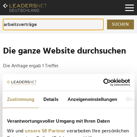
Zum
Inhalt
Zur
Fußzeilen-
SUCHEN
Navigation
Zur
Hauptnavigation
Die ganze Website durchsuchen
Die Anfrage ergab 1 Treffer.
Tipp
Seiten suchen, die genau diese Wortgruppe enthalten:
Zustimmung
Details
Anzeigeneinstellungen
Über
Setzen Sie die gesuchten Wörter zwischen
Anführungszeichen: zb "Vorname Nachname".
Verantwortungsvoller Umgang mit Ihren Daten
Feneberg: Rewe und LEH-Allgäu wollen Standorte
Wir und
unsere 58 Partner
verarbeiten Ihre persönlichen
retten