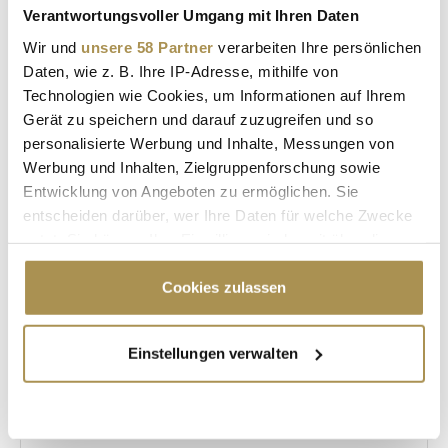
Verantwortungsvoller Umgang mit Ihren Daten
MARKENFESTIVAL
MARKENFÜHRUNG
Wir und
unsere 58 Partner
verarbeiten Ihre persönlichen
Daten, wie z. B. Ihre IP-Adresse, mithilfe von
KÜNSTLICHE INTELLIGENZ
LIVE-MARKETING
Technologien wie Cookies, um Informationen auf Ihrem
BRAND EXPERIENCE
EVENTMARKETING
Gerät zu speichern und darauf zuzugreifen und so
personalisierte Werbung und Inhalte, Messungen von
COMMUNITY BUILDING
CREATOR ECONOMY
Werbung und Inhalten, Zielgruppenforschung sowie
Entwicklung von Angeboten zu ermöglichen. Sie
CUSTOMER EXPERIENCE
DÜSSELDORF
entscheiden darüber, wer Ihre Daten für welche Zwecke
nutzt. Sie können Ihre Einwilligung jederzeit über die
Cookie-Erklärung oder durch Klicken auf das Privacy
Kommentar veröffentlichen
Trigger Symbol ändern oder widerrufen
Cookies zulassen
Autor:
*
Wenn Sie es erlauben, würden wir auch gerne:
Einstellungen verwalten
Informationen über Ihre geografische Lage
erfassen, welche bis auf einige Meter genau sein
Kommentar:
*
können
Ihr Gerät durch aktives Scannen nach