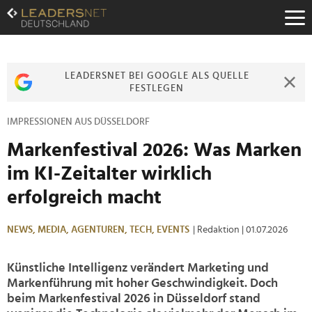
Zum
Inhalt
Zur
Fußzeilen-
Navigation
LEADERSNET BEI GOOGLE ALS QUELLE
Zur
FESTLEGEN
Hauptnavigation
IMPRESSIONEN AUS DÜSSELDORF
Markenfestival 2026: Was Marken
im KI-Zeitalter wirklich
erfolgreich macht
NEWS,
MEDIA,
AGENTUREN,
TECH,
EVENTS
| Redaktion
| 01.07.2026
Künstliche Intelligenz verändert Marketing und
Markenführung mit hoher Geschwindigkeit. Doch
beim Markenfestival 2026 in Düsseldorf stand