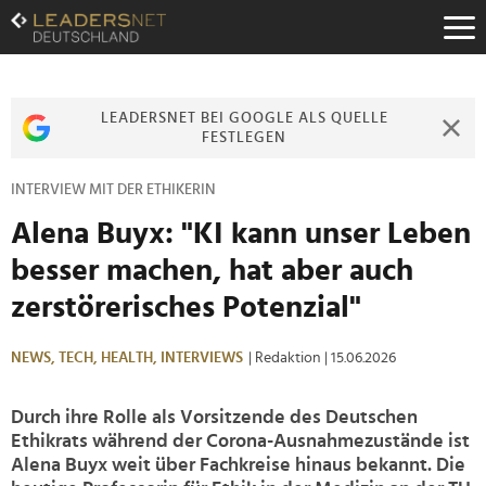
Zum
Inhalt
Zur
Fußzeilen-
Navigation
LEADERSNET BEI GOOGLE ALS QUELLE
Zur
FESTLEGEN
Hauptnavigation
INTERVIEW MIT DER ETHIKERIN
Alena Buyx: "KI kann unser Leben
besser machen, hat aber auch
zerstörerisches Potenzial"
NEWS,
TECH,
HEALTH,
INTERVIEWS
| Redaktion
| 15.06.2026
Durch ihre Rolle als Vorsitzende des Deutschen
Ethikrats während der Corona-Ausnahmezustände ist
Alena Buyx weit über Fachkreise hinaus bekannt. Die