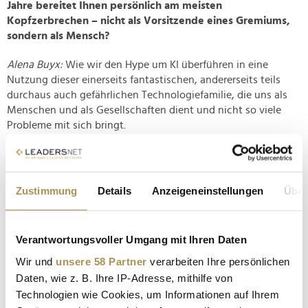
Jahre bereitet Ihnen persönlich am meisten
Kopfzerbrechen – nicht als Vorsitzende eines Gremiums,
sondern als Mensch?
Alena Buyx:
Wie wir den Hype um KI überführen in eine
Nutzung dieser einerseits fantastischen, andererseits teils
durchaus auch gefährlichen Technologiefamilie, die uns als
Menschen und als Gesellschaften dient und nicht so viele
Probleme mit sich bringt.
KI ist eine Art Dual-Use-Technologie, also kann sie unser
Leben besser machen, hat gleichzeitig aber auch
zerstörerisches Potential. Ich bin froh, in Deutschland und
Zustimmung
Details
Anzeigeneinstellungen
Über
Europa zu leben, wo es ein echtes Bemühen gibt, den
Umgang mit dieser Technologie gut zu gestalten. Denn das
muss man.
Verantwortungsvoller Umgang mit Ihren Daten
LEADERSNET:
Nach all den Krisenjahren, den Debatten, den
Wir und
unsere 58 Partner
verarbeiten Ihre persönlichen
Angriffen und der permanenten Öffentlichkeit: Was gibt
Daten, wie z. B. Ihre IP-Adresse, mithilfe von
Ihnen heute noch Zuversicht, wenn Sie auf den Zustand
Technologien wie Cookies, um Informationen auf Ihrem
unserer Gesellschaft blicken?