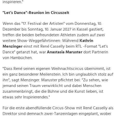
inspirieren."
"Let’s Dance"-Reunion im Circuszelt
Wenn das "17. Festival der Artisten" vom Donnerstag, 10.
Dezember bis Sonntag, 10. Januar 2027 in Kassel gastiert,
treffen die beiden befreundeten Athleten zudem auf zwei
weitere Show-Weggefährtinnen: Während
Kathrin
Menzinger
einst mit René Casselly beim RTL -Format "Let's
Dance" getanzt hat, war
Anastasia Maruster
dort Partnerin
von Hambüchen.
"Dass René seinen eigenen Weihnachtscircus übernimmt, ist
ein ganz besonderer Meilenstein. Ich bin unglaublich stolz auf
ihn", sagt Menzinger. Maruster pflichtet bei: "Zu sehen, wie
jemand seinen Traum verwirklicht und dabei Menschen
zusammenbringt, die die Bühne und die Kunst lieben, ist
etwas sehr Inspirierendes."
Für die erste abendfüllende Circus-Show mit René Casselly als
Direktor sind demnach zwei-Tanzeinlagen eingeplant, wobei