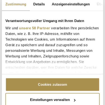
Zustimmung
Details
Anzeigeneinstellungen
Über
FLIC FLAC
CIRCUS
ZIRKUS
17. FESTIVAL DER ARTISTEN
SHOW
KASSEL
Verantwortungsvoller Umgang mit Ihren Daten
DEZEMBER 2026
JANUAR 2027
Wir und
unsere 58 Partner
verarbeiten Ihre persönlichen
Daten, wie z. B. Ihre IP-Adresse, mithilfe von
KATHRIN MENZINGER
ANASTASIA MARUSTER
Technologien wie Cookies, um Informationen auf Ihrem
TANZ
ARTISTIK
AKROBATIK
Gerät zu speichern und darauf zuzugreifen und so
personalisierte Werbung und Inhalte, Messungen von
Werbung und Inhalten, Zielgruppenforschung sowie
Kommentar veröffentlichen
Entwicklung von Angeboten zu ermöglichen. Sie
entscheiden darüber, wer Ihre Daten für welche Zwecke
Autor:
*
nutzt. Sie können Ihre Einwilligung jederzeit über die
Cookie-Erklärung oder durch Klicken auf das Privacy
Trigger Symbol ändern oder widerrufen
Cookies zulassen
Kommentar:
*
Wenn Sie es erlauben, würden wir auch gerne:
Einstellungen verwalten
Informationen über Ihre geografische Lage