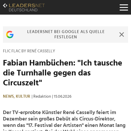
Zum
Inhalt
Zur
Fußzeilen-
Navigation
LEADERSNET BEI GOOGLE ALS QUELLE
Zur
FESTLEGEN
Hauptnavigation
FLIC FLAC BY RENÉ CASSELLY
Fabian Hambüchen: "Ich tausche
die Turnhalle gegen das
Circuszelt"
NEWS,
KULTUR
| Redaktion
| 15.06.2026
Der TV-erprobte Künstler René Casselly feiert im
Dezember sein großes Debüt als Circus-Direktor,
wenn das "17. Festival der Artisten" einen Monat lang