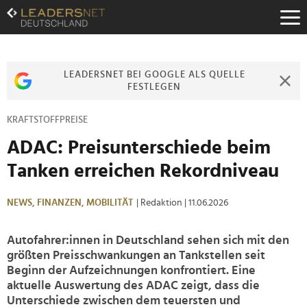
Zum
Inhalt
Zur
Fußzeilen-
Navigation
LEADERSNET BEI GOOGLE ALS QUELLE
Zur
FESTLEGEN
Hauptnavigation
KRAFTSTOFFPREISE
ADAC: Preisunterschiede beim
Tanken erreichen Rekordniveau
NEWS,
FINANZEN,
MOBILITÄT
| Redaktion
| 11.06.2026
Autofahrer:innen in Deutschland sehen sich mit den
größten Preisschwankungen an Tankstellen seit
Beginn der Aufzeichnungen konfrontiert. Eine
aktuelle Auswertung des ADAC zeigt, dass die
Unterschiede zwischen dem teuersten und