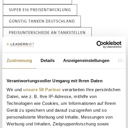
SUPER E10 PREISENTWICKLUNG
GÜNSTIG TANKEN DEUTSCHLAND
PREISUNTERSCHIEDE AN TANKSTELLEN
ÖSTERREICH-MODELL TANKSTELLEN
KRAFTSTOFFKOSTEN FÜR AUTOFAHRER
Zustimmung
Details
Anzeigeneinstellungen
Über
SPARTIPPS BEIM TANKEN
Verantwortungsvoller Umgang mit Ihren Daten
Kommentar veröffentlichen
Wir und
unsere 58 Partner
verarbeiten Ihre persönlichen
Daten, wie z. B. Ihre IP-Adresse, mithilfe von
Autor:
*
Technologien wie Cookies, um Informationen auf Ihrem
Gerät zu speichern und darauf zuzugreifen und so
personalisierte Werbung und Inhalte, Messungen von
Kommentar:
*
Werbung und Inhalten, Zielgruppenforschung sowie