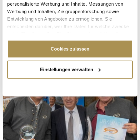
personalisierte Werbung und Inhalte, Messungen von
Werbung und Inhalten, Zielgruppenforschung sowie
Entwicklung von Angeboten zu ermöglichen. Sie
entscheiden darüber, wer Ihre Daten für welche Zwecke
nutzt. Sie können Ihre Einwilligung jederzeit über die
Cookie-Erklärung oder durch Klicken auf das Privacy
Trigger Symbol ändern oder widerrufen
Cookies zulassen
Wenn Sie es erlauben, würden wir auch gerne:
Einstellungen verwalten
Informationen über Ihre geografische Lage
erfassen, welche bis auf einige Meter genau sein
können
Ihr Gerät durch aktives Scannen nach
bestimmten Merkmalen (Fingerprinting) identifizieren
Erfahren Sie mehr darüber, wie Ihre persönlichen Daten
verarbeitet werden, und legen Sie Ihre Präferenzen im
Abschnitt Einzelheiten
fest.