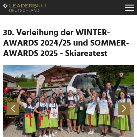
Zum
Inhalt
Zur
Fußzeilen-
Navigation
30. Verleihung der WINTER-
Zur
AWARDS 2024/25 und SOMMER-
Hauptnavigation
AWARDS 2025 - Skiareatest