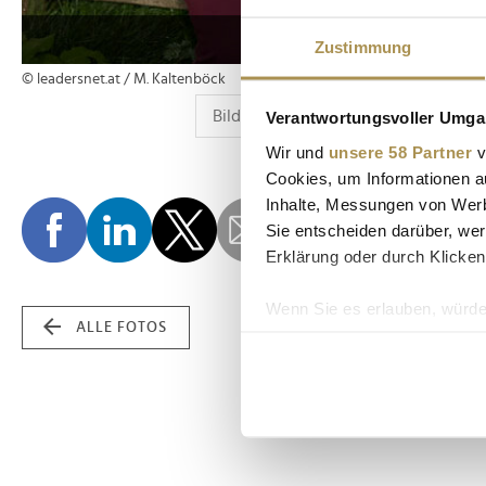
Zustimmung
© leadersnet.at / M. Kaltenböck
Verantwortungsvoller Umgan
Wir und
unsere 58 Partner
v
Cookies, um Informationen a
Inhalte, Messungen von Werb
Sie entscheiden darüber, wer
Erklärung oder durch Klicken
Wenn Sie es erlauben, würde
ALLE FOTOS
Informationen über Ih
Ihr Gerät durch aktiv
Erfahren Sie mehr darüber, w
Einzelheiten
fest.
Wir verwenden Cookies, um I