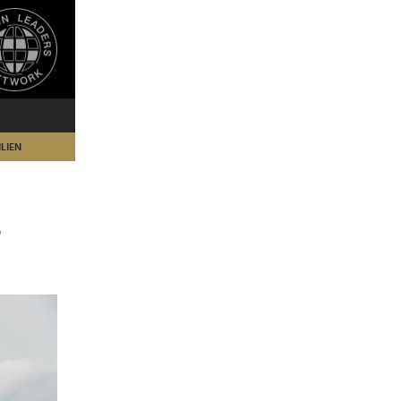
LIEN
S