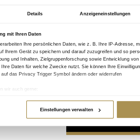
Details
Anzeigeneinstellungen
g mit Ihren Daten
erarbeiten Ihre persönlichen Daten, wie z. B. Ihre IP-Adresse, m
uf Ihrem Gerät zu speichern und darauf zuzugreifen und so pers
Advertisement
ung und Inhalten, Zielgruppenforschung sowie Entwicklung von
 Ihre Daten für welche Zwecke nutzt. Sie können Ihre Einwilligun
 auf das Privacy Trigger Symbol ändern oder widerrufen
n wir auch gerne:
re geografische Lage erfassen, welche bis auf einige Meter gen
es Scannen nach bestimmten Merkmalen (Fingerprinting) identifi
Einstellungen verwalten
ie Ihre persönlichen Daten verarbeitet werden, und legen Sie I
nhalte und Anzeigen zu personalisieren, Funktionen für soziale