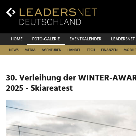
Zum
Inhalt
Zur
Fußzeilen-
Navigation
Zur
HOME
FOTO-GALERIE
EVENTKALENDER
LEADERSNET
Hauptnavigation
NEWS
MEDIA
AGENTUREN
HANDEL
TECH
FINANZEN
MOBILI
30. Verleihung der WINTER-AW
2025 - Skiareatest