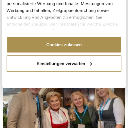
personalisierte Werbung und Inhalte, Messungen von
Werbung und Inhalten, Zielgruppenforschung sowie
Entwicklung von Angeboten zu ermöglichen. Sie
entscheiden darüber, wer Ihre Daten für welche Zwecke
nutzt. Sie können Ihre Einwilligung jederzeit über die
Cookie-Erklärung oder durch Klicken auf das Privacy
Trigger Symbol ändern oder widerrufen
Cookies zulassen
Wenn Sie es erlauben, würden wir auch gerne:
Einstellungen verwalten
Informationen über Ihre geografische Lage
erfassen, welche bis auf einige Meter genau sein
können
Ihr Gerät durch aktives Scannen nach
bestimmten Merkmalen (Fingerprinting) identifizieren
Erfahren Sie mehr darüber, wie Ihre persönlichen Daten
verarbeitet werden, und legen Sie Ihre Präferenzen im
Abschnitt Einzelheiten
fest.