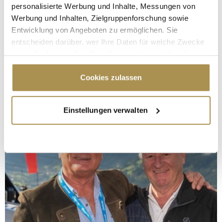
personalisierte Werbung und Inhalte, Messungen von
Werbung und Inhalten, Zielgruppenforschung sowie
Entwicklung von Angeboten zu ermöglichen. Sie
entscheiden darüber, wer Ihre Daten für welche Zwecke
nutzt. Sie können Ihre Einwilligung jederzeit über die
Cookie-Erklärung oder durch Klicken auf das Privacy
Trigger Symbol ändern oder widerrufen
Cookies zulassen
Wenn Sie es erlauben, würden wir auch gerne:
Einstellungen verwalten
Informationen über Ihre geografische Lage
erfassen, welche bis auf einige Meter genau sein
können
Ihr Gerät durch aktives Scannen nach
bestimmten Merkmalen (Fingerprinting) identifizieren
Erfahren Sie mehr darüber, wie Ihre persönlichen Daten
verarbeitet werden, und legen Sie Ihre Präferenzen im
Abschnitt Einzelheiten
fest.