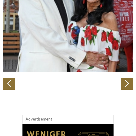
Abschnitt Einzelheiten
fest.
Wir verwenden Cookies, um Inhalte und Anzeigen zu
personalisieren, Funktionen für soziale Medien anbieten
zu können und die Zugriffe auf unsere Website zu
analysieren. Außerdem geben wir Informationen zu Ihrer
Verwendung unserer Website an unsere Partner für
soziale Medien, Werbung und Analysen weiter. Unsere
Partner führen diese Informationen möglicherweise mit
weiteren Daten zusammen, die Sie ihnen bereitgestellt
haben oder die sie im Rahmen Ihrer Nutzung der Dienste
gesammelt haben.
Advertisement