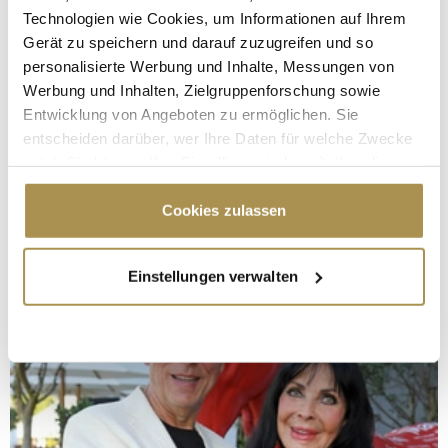
Technologien wie Cookies, um Informationen auf Ihrem
Gerät zu speichern und darauf zuzugreifen und so
personalisierte Werbung und Inhalte, Messungen von
Werbung und Inhalten, Zielgruppenforschung sowie
Entwicklung von Angeboten zu ermöglichen. Sie
entscheiden darüber, wer Ihre Daten für welche Zwecke
nutzt. Sie können Ihre Einwilligung jederzeit über die
Cookie-Erklärung oder durch Klicken auf das Privacy
Trigger Symbol ändern oder widerrufen
Cookies zulassen
Wenn Sie es erlauben, würden wir auch gerne:
Einstellungen verwalten
Informationen über Ihre geografische Lage
erfassen, welche bis auf einige Meter genau sein
können
Ihr Gerät durch aktives Scannen nach
bestimmten Merkmalen (Fingerprinting) identifizieren
Erfahren Sie mehr darüber, wie Ihre persönlichen Daten
verarbeitet werden, und legen Sie Ihre Präferenzen im