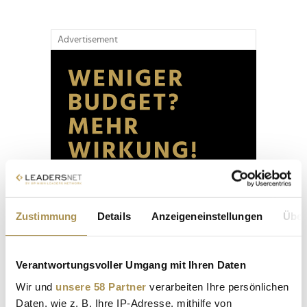
Advertisement
Zustimmung
Details
Anzeigeneinstellungen
Über
Verantwortungsvoller Umgang mit Ihren Daten
Wir und
unsere 58 Partner
verarbeiten Ihre persönlichen
Daten, wie z. B. Ihre IP-Adresse, mithilfe von