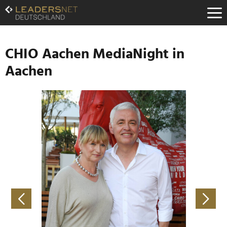
Zum
Inhalt
Zur
Fußzeilen-
Navigation
CHIO Aachen MediaNight in
Zur
Aachen
Hauptnavigation