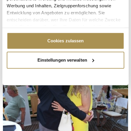
Werbung und Inhalten, Zielgruppenforschung sowie
Entwicklung von Angeboten zu ermöglichen. Sie
entscheiden darüber, wer Ihre Daten für welche Zwecke
nutzt. Sie können Ihre Einwilligung jederzeit über die
Cookie-Erklärung oder durch Klicken auf das Privacy
Trigger Symbol ändern oder widerrufen
Cookies zulassen
Wenn Sie es erlauben, würden wir auch gerne:
Einstellungen verwalten
Informationen über Ihre geografische Lage
erfassen, welche bis auf einige Meter genau sein
können
Ihr Gerät durch aktives Scannen nach
bestimmten Merkmalen (Fingerprinting) identifizieren
Erfahren Sie mehr darüber, wie Ihre persönlichen Daten
verarbeitet werden, und legen Sie Ihre Präferenzen im
Abschnitt Einzelheiten
fest.
Wir verwenden Cookies, um Inhalte und Anzeigen zu