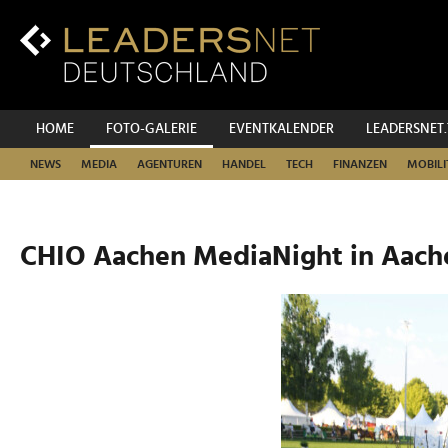
Zum
Inhalt
Zur
Fußzeilen-
Navigation
Zur
HOME
FOTO-GALERIE
EVENTKALENDER
LEADERSNET
Hauptnavigation
NEWS
MEDIA
AGENTUREN
HANDEL
TECH
FINANZEN
MOBILI
CHIO Aachen MediaNight in Aach