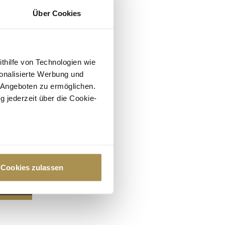
Über Cookies
ithilfe von Technologien wie
onalisierte Werbung und
 Angeboten zu ermöglichen.
g jederzeit über die Cookie-
au sein können
zieren
Cookies zulassen
hre Präferenzen im
Abschnitt
 Medien anbieten zu können
hrer Verwendung unserer