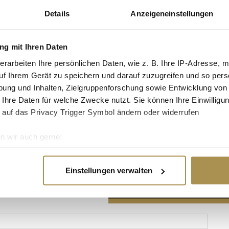
Details
Anzeigeneinstellungen
g mit Ihren Daten
erarbeiten Ihre persönlichen Daten, wie z. B. Ihre IP-Adresse, m
Advertisement
uf Ihrem Gerät zu speichern und darauf zuzugreifen und so pers
ung und Inhalten, Zielgruppenforschung sowie Entwicklung von
 Ihre Daten für welche Zwecke nutzt. Sie können Ihre Einwilligun
 auf das Privacy Trigger Symbol ändern oder widerrufen
n wir auch gerne:
re geografische Lage erfassen, welche bis auf einige Meter gen
es Scannen nach bestimmten Merkmalen (Fingerprinting) identifi
Einstellungen verwalten
ie Ihre persönlichen Daten verarbeitet werden, und legen Sie I
nhalte und Anzeigen zu personalisieren, Funktionen für soziale
Website zu analysieren. Außerdem geben wir Informationen zu I