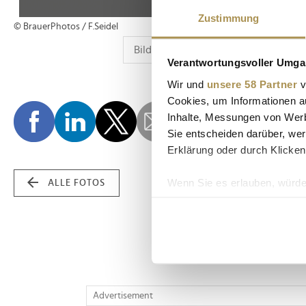
Zustimmung
© BrauerPhotos / F.Seidel
Verantwortungsvoller Umgan
Wir und
unsere 58 Partner
v
Cookies, um Informationen a
Inhalte, Messungen von Werb
Sie entscheiden darüber, wer
Erklärung oder durch Klicken
Wenn Sie es erlauben, würde
ALLE FOTOS
Informationen über Ih
Ihr Gerät durch aktiv
Erfahren Sie mehr darüber, w
Einzelheiten
fest.
Wir verwenden Cookies, um I
Advertisement
und die Zugriffe auf unsere 