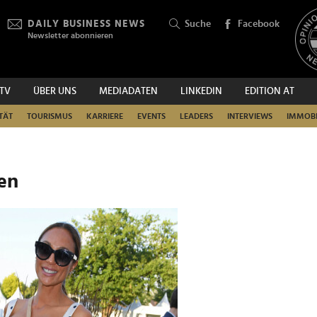
DAILY BUSINESS NEWS
Suche
Facebook
Newsletter abonnieren
.TV
ÜBER UNS
MEDIADATEN
LINKEDIN
EDITION AT
SUCHEN
TÄT
TOURISMUS
KARRIERE
EVENTS
LEADERS
INTERVIEWS
IMMOBI
en