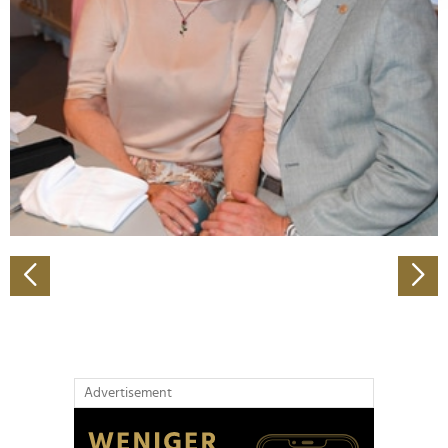
Abschnitt Einzelheiten
fest.
Wir verwenden Cookies, um Inhalte und Anzeigen zu
personalisieren, Funktionen für soziale Medien anbieten
zu können und die Zugriffe auf unsere Website zu
analysieren. Außerdem geben wir Informationen zu Ihrer
Verwendung unserer Website an unsere Partner für
soziale Medien, Werbung und Analysen weiter. Unsere
Partner führen diese Informationen möglicherweise mit
weiteren Daten zusammen, die Sie ihnen bereitgestellt
haben oder die sie im Rahmen Ihrer Nutzung der Dienste
gesammelt haben.
Advertisement