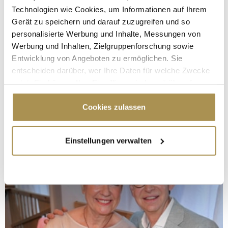
Technologien wie Cookies, um Informationen auf Ihrem
Gerät zu speichern und darauf zuzugreifen und so
personalisierte Werbung und Inhalte, Messungen von
Werbung und Inhalten, Zielgruppenforschung sowie
Entwicklung von Angeboten zu ermöglichen. Sie
entscheiden darüber, wer Ihre Daten für welche Zwecke
nutzt. Sie können Ihre Einwilligung jederzeit über die
Cookie-Erklärung oder durch Klicken auf das Privacy
Trigger Symbol ändern oder widerrufen
Cookies zulassen
Wenn Sie es erlauben, würden wir auch gerne:
Einstellungen verwalten
Informationen über Ihre geografische Lage
erfassen, welche bis auf einige Meter genau sein
können
Ihr Gerät durch aktives Scannen nach
bestimmten Merkmalen (Fingerprinting) identifizieren
Erfahren Sie mehr darüber, wie Ihre persönlichen Daten
verarbeitet werden, und legen Sie Ihre Präferenzen im