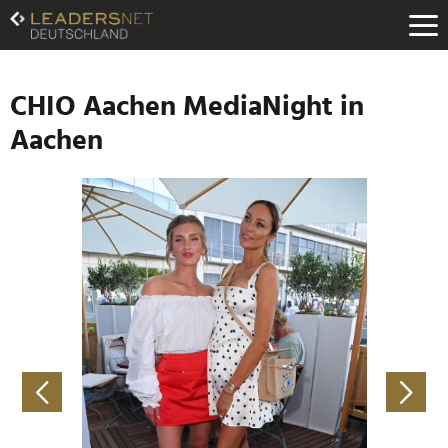
Zum
Inhalt
Zur
Fußzeilen-
Navigation
CHIO Aachen MediaNight in
Zur
Aachen
Hauptnavigation