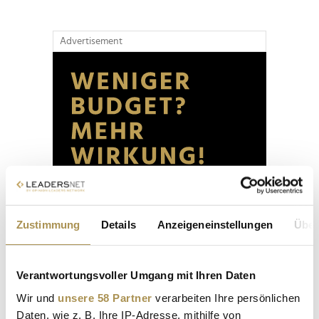
Advertisement
Zustimmung
Details
Anzeigeneinstellungen
Über
Verantwortungsvoller Umgang mit Ihren Daten
Wir und
unsere 58 Partner
verarbeiten Ihre persönlichen
Daten, wie z. B. Ihre IP-Adresse, mithilfe von