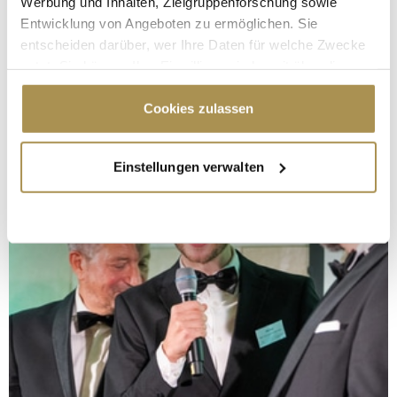
Werbung und Inhalten, Zielgruppenforschung sowie
Entwicklung von Angeboten zu ermöglichen. Sie
entscheiden darüber, wer Ihre Daten für welche Zwecke
nutzt. Sie können Ihre Einwilligung jederzeit über die
Cookie-Erklärung oder durch Klicken auf das Privacy
Trigger Symbol ändern oder widerrufen
Cookies zulassen
Wenn Sie es erlauben, würden wir auch gerne:
Einstellungen verwalten
Informationen über Ihre geografische Lage
erfassen, welche bis auf einige Meter genau sein
können
Ihr Gerät durch aktives Scannen nach
bestimmten Merkmalen (Fingerprinting) identifizieren
Erfahren Sie mehr darüber, wie Ihre persönlichen Daten
verarbeitet werden, und legen Sie Ihre Präferenzen im
Abschnitt Einzelheiten
fest.
Wir verwenden Cookies, um Inhalte und Anzeigen zu
personalisieren, Funktionen für soziale Medien anbieten