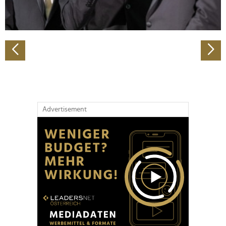
zu können und die Zugriffe auf unsere Website zu
analysieren. Außerdem geben wir Informationen zu Ihrer
Verwendung unserer Website an unsere Partner für
soziale Medien, Werbung und Analysen weiter. Unsere
Partner führen diese Informationen möglicherweise mit
weiteren Daten zusammen, die Sie ihnen bereitgestellt
haben oder die sie im Rahmen Ihrer Nutzung der Dienste
gesammelt haben.
Advertisement