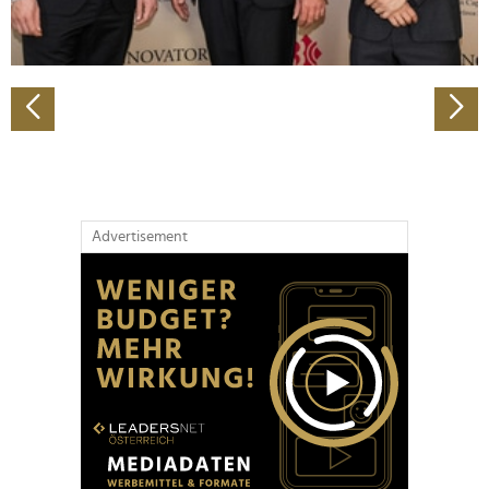
zu können und die Zugriffe auf unsere Website zu
analysieren. Außerdem geben wir Informationen zu Ihrer
Verwendung unserer Website an unsere Partner für
soziale Medien, Werbung und Analysen weiter. Unsere
Partner führen diese Informationen möglicherweise mit
weiteren Daten zusammen, die Sie ihnen bereitgestellt
haben oder die sie im Rahmen Ihrer Nutzung der Dienste
gesammelt haben.
Advertisement