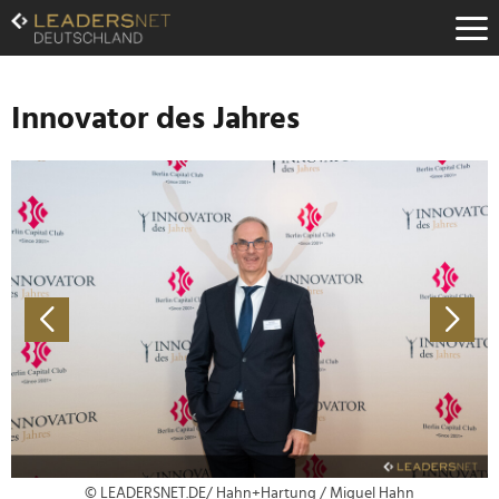
Zum
Inhalt
Zur
Fußzeilen-
Navigation
Innovator des Jahres
Zur
Hauptnavigation
© LEADERSNET.DE/ Hahn+Hartung / Miguel Hahn