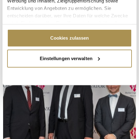
Werbung und Inhalten, Zielgruppenforschung sowie
Entwicklung von Angeboten zu ermöglichen. Sie
entscheiden darüber, wer Ihre Daten für welche Zwecke
nutzt. Sie können Ihre Einwilligung jederzeit über die
Cookie-Erklärung oder durch Klicken auf das Privacy
Trigger Symbol ändern oder widerrufen
Cookies zulassen
Wenn Sie es erlauben, würden wir auch gerne:
Einstellungen verwalten
Informationen über Ihre geografische Lage
erfassen, welche bis auf einige Meter genau sein
können
Ihr Gerät durch aktives Scannen nach
bestimmten Merkmalen (Fingerprinting) identifizieren
Erfahren Sie mehr darüber, wie Ihre persönlichen Daten
verarbeitet werden, und legen Sie Ihre Präferenzen im
Abschnitt Einzelheiten
fest.
Wir verwenden Cookies, um Inhalte und Anzeigen zu
personalisieren, Funktionen für soziale Medien anbieten