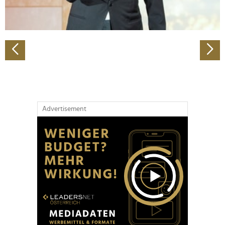
zu können und die Zugriffe auf unsere Website zu
analysieren. Außerdem geben wir Informationen zu Ihrer
Verwendung unserer Website an unsere Partner für
soziale Medien, Werbung und Analysen weiter. Unsere
Partner führen diese Informationen möglicherweise mit
weiteren Daten zusammen, die Sie ihnen bereitgestellt
haben oder die sie im Rahmen Ihrer Nutzung der Dienste
gesammelt haben.
Advertisement