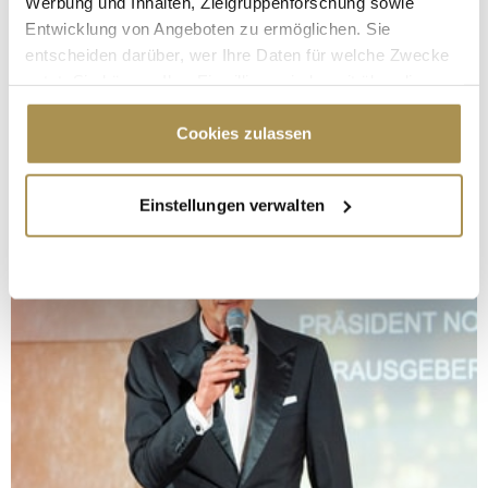
Werbung und Inhalten, Zielgruppenforschung sowie
Entwicklung von Angeboten zu ermöglichen. Sie
entscheiden darüber, wer Ihre Daten für welche Zwecke
nutzt. Sie können Ihre Einwilligung jederzeit über die
Cookie-Erklärung oder durch Klicken auf das Privacy
Trigger Symbol ändern oder widerrufen
Cookies zulassen
Wenn Sie es erlauben, würden wir auch gerne:
Einstellungen verwalten
Informationen über Ihre geografische Lage
erfassen, welche bis auf einige Meter genau sein
können
Ihr Gerät durch aktives Scannen nach
bestimmten Merkmalen (Fingerprinting) identifizieren
Erfahren Sie mehr darüber, wie Ihre persönlichen Daten
verarbeitet werden, und legen Sie Ihre Präferenzen im
Abschnitt Einzelheiten
fest.
Wir verwenden Cookies, um Inhalte und Anzeigen zu
personalisieren, Funktionen für soziale Medien anbieten