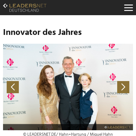
Zum
Inhalt
Zur
Fußzeilen-
Navigation
Innovator des Jahres
Zur
Hauptnavigation
© LEADERSNET.DE/ Hahn+Hartung / Miguel Hahn