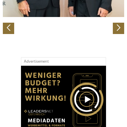
zu können und die Zugriffe auf unsere Website zu
analysieren. Außerdem geben wir Informationen zu Ihrer
Verwendung unserer Website an unsere Partner für
soziale Medien, Werbung und Analysen weiter. Unsere
Partner führen diese Informationen möglicherweise mit
weiteren Daten zusammen, die Sie ihnen bereitgestellt
haben oder die sie im Rahmen Ihrer Nutzung der Dienste
gesammelt haben.
Advertisement