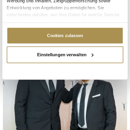
Werbung und Inhalten, Zielgruppenforschung sowie
Entwicklung von Angeboten zu ermöglichen. Sie
entscheiden darüber, wer Ihre Daten für welche Zwecke
nutzt. Sie können Ihre Einwilligung jederzeit über die
Cookie-Erklärung oder durch Klicken auf das Privacy
Trigger Symbol ändern oder widerrufen
Cookies zulassen
Wenn Sie es erlauben, würden wir auch gerne:
Einstellungen verwalten
Informationen über Ihre geografische Lage
erfassen, welche bis auf einige Meter genau sein
können
Ihr Gerät durch aktives Scannen nach
bestimmten Merkmalen (Fingerprinting) identifizieren
Erfahren Sie mehr darüber, wie Ihre persönlichen Daten
verarbeitet werden, und legen Sie Ihre Präferenzen im
Abschnitt Einzelheiten
fest.
Wir verwenden Cookies, um Inhalte und Anzeigen zu
personalisieren, Funktionen für soziale Medien anbieten