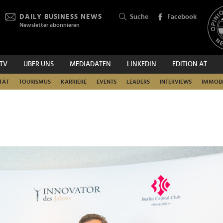
DAILY BUSINESS NEWS
Suche
Facebook
Newsletter abonnieren
.TV
ÜBER UNS
MEDIADATEN
LINKEDIN
EDITION AT
SUCHEN
TÄT
TOURISMUS
KARRIERE
EVENTS
LEADERS
INTERVIEWS
IMMOBI