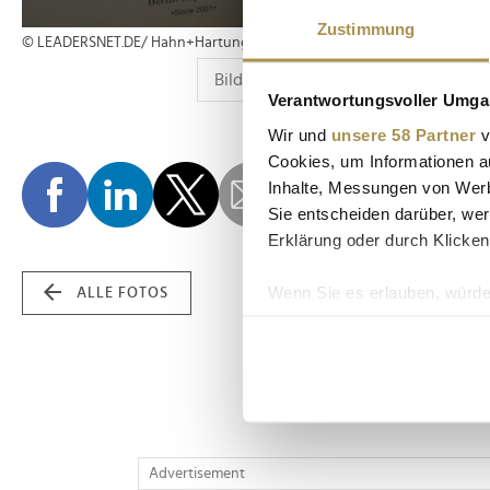
Zustimmung
© LEADERSNET.DE/ Hahn+Hartung / Miguel Hahn
Verantwortungsvoller Umgan
Wir und
unsere 58 Partner
v
Cookies, um Informationen a
Inhalte, Messungen von Werb
Sie entscheiden darüber, wer
Erklärung oder durch Klicken
Wenn Sie es erlauben, würde
ALLE FOTOS
Informationen über Ih
Ihr Gerät durch aktiv
Erfahren Sie mehr darüber, w
Einzelheiten
fest.
Wir verwenden Cookies, um I
Advertisement
und die Zugriffe auf unsere 