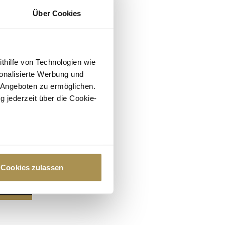
Über Cookies
ithilfe von Technologien wie
onalisierte Werbung und
 Angeboten zu ermöglichen.
g jederzeit über die Cookie-
au sein können
zieren
Cookies zulassen
hre Präferenzen im
Abschnitt
 Medien anbieten zu können
hrer Verwendung unserer