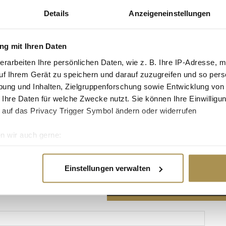
Details
Anzeigeneinstellungen
g mit Ihren Daten
erarbeiten Ihre persönlichen Daten, wie z. B. Ihre IP-Adresse, m
Advertisement
uf Ihrem Gerät zu speichern und darauf zuzugreifen und so pers
ung und Inhalten, Zielgruppenforschung sowie Entwicklung von
 Ihre Daten für welche Zwecke nutzt. Sie können Ihre Einwilligun
 auf das Privacy Trigger Symbol ändern oder widerrufen
n wir auch gerne:
re geografische Lage erfassen, welche bis auf einige Meter gen
es Scannen nach bestimmten Merkmalen (Fingerprinting) identifi
Einstellungen verwalten
ie Ihre persönlichen Daten verarbeitet werden, und legen Sie I
nhalte und Anzeigen zu personalisieren, Funktionen für soziale
Website zu analysieren. Außerdem geben wir Informationen zu I