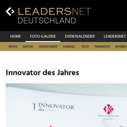
Zum
Inhalt
Zur
Fußzeilen-
Navigation
Zur
HOME
FOTO-GALERIE
EVENTKALENDER
LEADERSNET
Hauptnavigation
NEWS
MEDIA
AGENTUREN
HANDEL
TECH
FINANZEN
MOBILI
Innovator des Jahres