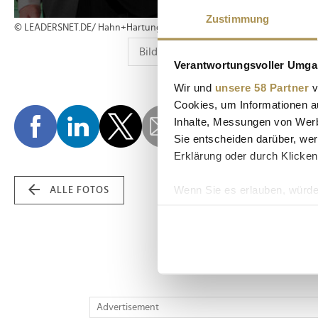
Zustimmung
© LEADERSNET.DE/ Hahn+Hartung / Miguel Hahn
Verantwortungsvoller Umgan
Wir und
unsere 58 Partner
v
Cookies, um Informationen a
Inhalte, Messungen von Werb
Sie entscheiden darüber, wer
Erklärung oder durch Klicken
Wenn Sie es erlauben, würde
ALLE FOTOS
Informationen über Ih
Ihr Gerät durch aktiv
Erfahren Sie mehr darüber, w
Einzelheiten
fest.
Wir verwenden Cookies, um I
Advertisement
und die Zugriffe auf unsere 