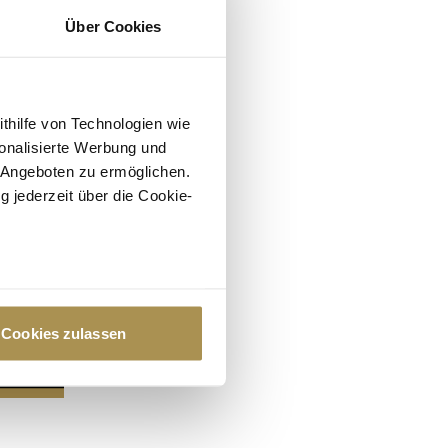
Über Cookies
ithilfe von Technologien wie
onalisierte Werbung und
 Angeboten zu ermöglichen.
g jederzeit über die Cookie-
au sein können
zieren
Cookies zulassen
hre Präferenzen im
Abschnitt
 Medien anbieten zu können
hrer Verwendung unserer