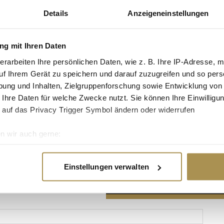
Details
Anzeigeneinstellungen
g mit Ihren Daten
erarbeiten Ihre persönlichen Daten, wie z. B. Ihre IP-Adresse, m
Advertisement
uf Ihrem Gerät zu speichern und darauf zuzugreifen und so pers
ung und Inhalten, Zielgruppenforschung sowie Entwicklung von
 Ihre Daten für welche Zwecke nutzt. Sie können Ihre Einwilligun
 auf das Privacy Trigger Symbol ändern oder widerrufen
n wir auch gerne:
re geografische Lage erfassen, welche bis auf einige Meter gen
es Scannen nach bestimmten Merkmalen (Fingerprinting) identifi
Einstellungen verwalten
ie Ihre persönlichen Daten verarbeitet werden, und legen Sie I
nhalte und Anzeigen zu personalisieren, Funktionen für soziale
Website zu analysieren. Außerdem geben wir Informationen zu I