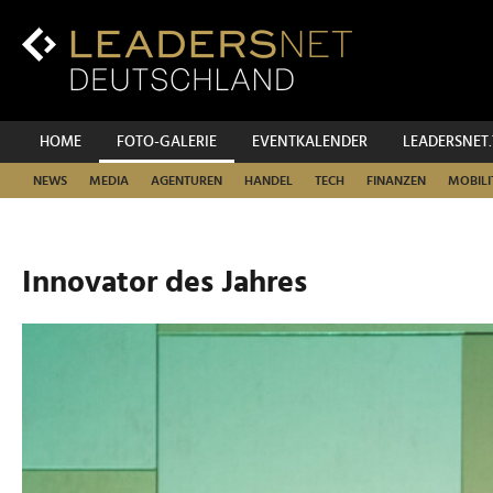
Zum
Inhalt
Zur
Fußzeilen-
Navigation
Zur
HOME
FOTO-GALERIE
EVENTKALENDER
LEADERSNET
Hauptnavigation
NEWS
MEDIA
AGENTUREN
HANDEL
TECH
FINANZEN
MOBILI
Innovator des Jahres