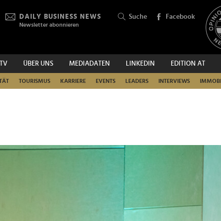
DAILY BUSINESS NEWS
Suche
Facebook
Newsletter abonnieren
.TV
ÜBER UNS
MEDIADATEN
LINKEDIN
EDITION AT
SUCHEN
TÄT
TOURISMUS
KARRIERE
EVENTS
LEADERS
INTERVIEWS
IMMOBI