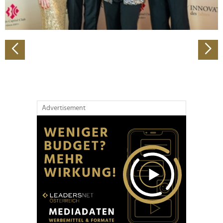
zu können und die Zugriffe auf unsere Website zu
analysieren. Außerdem geben wir Informationen zu Ihrer
Verwendung unserer Website an unsere Partner für
soziale Medien, Werbung und Analysen weiter. Unsere
Partner führen diese Informationen möglicherweise mit
weiteren Daten zusammen, die Sie ihnen bereitgestellt
haben oder die sie im Rahmen Ihrer Nutzung der Dienste
gesammelt haben.
Advertisement