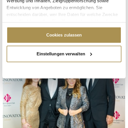
Werbung und Inhalten, Zielgruppenforschung sowie
Entwicklung von Angeboten zu ermöglichen. Sie
entscheiden darüber, wer Ihre Daten für welche Zwecke
nutzt. Sie können Ihre Einwilligung jederzeit über die
Cookie-Erklärung oder durch Klicken auf das Privacy
Trigger Symbol ändern oder widerrufen
Cookies zulassen
Wenn Sie es erlauben, würden wir auch gerne:
Einstellungen verwalten
Informationen über Ihre geografische Lage
erfassen, welche bis auf einige Meter genau sein
können
Ihr Gerät durch aktives Scannen nach
bestimmten Merkmalen (Fingerprinting) identifizieren
Erfahren Sie mehr darüber, wie Ihre persönlichen Daten
verarbeitet werden, und legen Sie Ihre Präferenzen im
Abschnitt Einzelheiten
fest.
Wir verwenden Cookies, um Inhalte und Anzeigen zu
personalisieren, Funktionen für soziale Medien anbieten