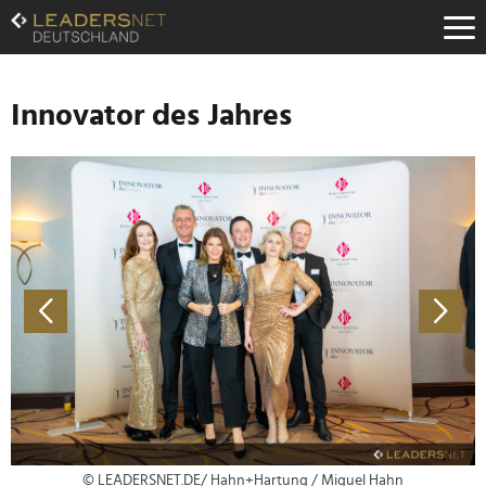
Zum
Inhalt
Zur
Fußzeilen-
Navigation
Innovator des Jahres
Zur
Hauptnavigation
© LEADERSNET.DE/ Hahn+Hartung / Miguel Hahn