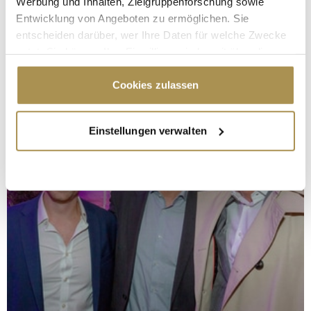
Werbung und Inhalten, Zielgruppenforschung sowie
Entwicklung von Angeboten zu ermöglichen. Sie
entscheiden darüber, wer Ihre Daten für welche Zwecke
nutzt. Sie können Ihre Einwilligung jederzeit über die
Cookie-Erklärung oder durch Klicken auf das Privacy
Trigger Symbol ändern oder widerrufen
Cookies zulassen
Wenn Sie es erlauben, würden wir auch gerne:
Einstellungen verwalten
Informationen über Ihre geografische Lage
erfassen, welche bis auf einige Meter genau sein
können
Ihr Gerät durch aktives Scannen nach
bestimmten Merkmalen (Fingerprinting) identifizieren
Erfahren Sie mehr darüber, wie Ihre persönlichen Daten
verarbeitet werden, und legen Sie Ihre Präferenzen im
Abschnitt Einzelheiten
fest.
Wir verwenden Cookies, um Inhalte und Anzeigen zu
personalisieren, Funktionen für soziale Medien anbieten