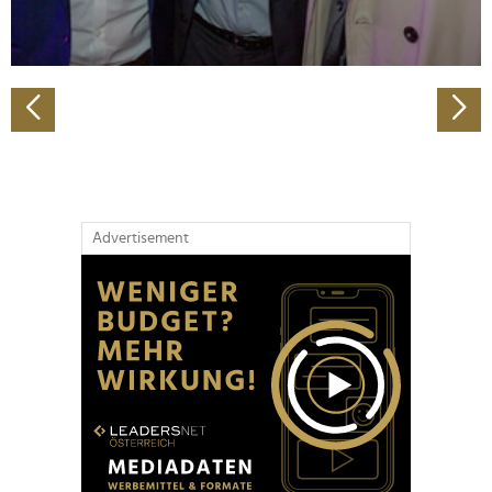
zu können und die Zugriffe auf unsere Website zu
analysieren. Außerdem geben wir Informationen zu Ihrer
Verwendung unserer Website an unsere Partner für
soziale Medien, Werbung und Analysen weiter. Unsere
Partner führen diese Informationen möglicherweise mit
weiteren Daten zusammen, die Sie ihnen bereitgestellt
haben oder die sie im Rahmen Ihrer Nutzung der Dienste
gesammelt haben.
Advertisement