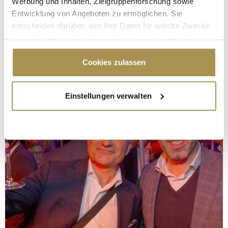
Werbung und Inhalten, Zielgruppenforschung sowie
Entwicklung von Angeboten zu ermöglichen. Sie
entscheiden darüber, wer Ihre Daten für welche Zwecke
nutzt. Sie können Ihre Einwilligung jederzeit über die
Cookie-Erklärung oder durch Klicken auf das Privacy
Trigger Symbol ändern oder widerrufen
Cookies zulassen
Wenn Sie es erlauben, würden wir auch gerne:
Einstellungen verwalten
Informationen über Ihre geografische Lage
erfassen, welche bis auf einige Meter genau sein
können
Ihr Gerät durch aktives Scannen nach
bestimmten Merkmalen (Fingerprinting) identifizieren
Erfahren Sie mehr darüber, wie Ihre persönlichen Daten
verarbeitet werden, und legen Sie Ihre Präferenzen im
Abschnitt Einzelheiten
fest.
Wir verwenden Cookies, um Inhalte und Anzeigen zu
personalisieren, Funktionen für soziale Medien anbieten