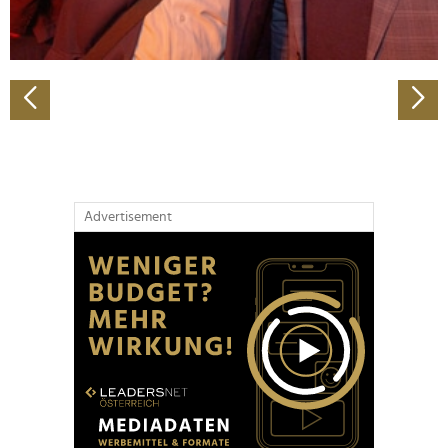
zu können und die Zugriffe auf unsere Website zu
analysieren. Außerdem geben wir Informationen zu Ihrer
Verwendung unserer Website an unsere Partner für
soziale Medien, Werbung und Analysen weiter. Unsere
Partner führen diese Informationen möglicherweise mit
weiteren Daten zusammen, die Sie ihnen bereitgestellt
haben oder die sie im Rahmen Ihrer Nutzung der Dienste
gesammelt haben.
Advertisement