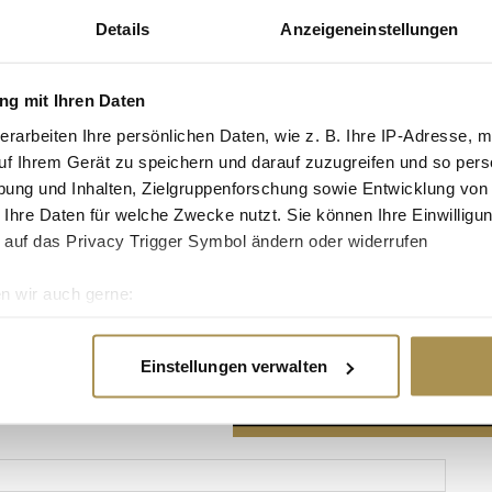
Details
Anzeigeneinstellungen
g mit Ihren Daten
erarbeiten Ihre persönlichen Daten, wie z. B. Ihre IP-Adresse, m
Advertisement
uf Ihrem Gerät zu speichern und darauf zuzugreifen und so pers
ung und Inhalten, Zielgruppenforschung sowie Entwicklung von
 Ihre Daten für welche Zwecke nutzt. Sie können Ihre Einwilligun
 auf das Privacy Trigger Symbol ändern oder widerrufen
n wir auch gerne:
re geografische Lage erfassen, welche bis auf einige Meter gen
es Scannen nach bestimmten Merkmalen (Fingerprinting) identifi
Einstellungen verwalten
ie Ihre persönlichen Daten verarbeitet werden, und legen Sie I
nhalte und Anzeigen zu personalisieren, Funktionen für soziale
Website zu analysieren. Außerdem geben wir Informationen zu I