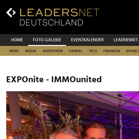
Zum
Inhalt
Zur
Fußzeilen-
Navigation
Zur
HOME
FOTO-GALERIE
EVENTKALENDER
LEADERSNET
Hauptnavigation
NEWS
MEDIA
AGENTUREN
HANDEL
TECH
FINANZEN
MOBILI
EXPOnite - IMMOunited