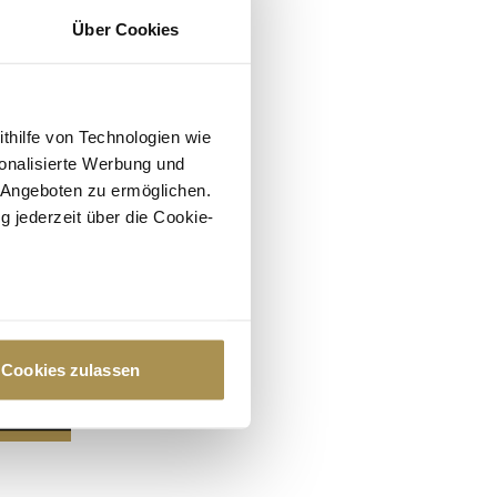
Über Cookies
ithilfe von Technologien wie
onalisierte Werbung und
 Angeboten zu ermöglichen.
g jederzeit über die Cookie-
au sein können
zieren
Cookies zulassen
hre Präferenzen im
Abschnitt
 Medien anbieten zu können
hrer Verwendung unserer