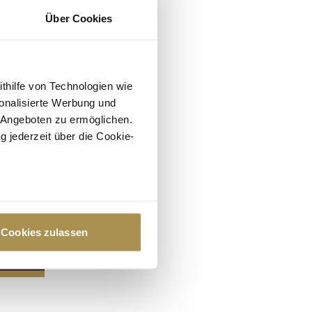
Über Cookies
ithilfe von Technologien wie
onalisierte Werbung und
 Angeboten zu ermöglichen.
g jederzeit über die Cookie-
au sein können
zieren
Cookies zulassen
hre Präferenzen im
Abschnitt
 Medien anbieten zu können
hrer Verwendung unserer