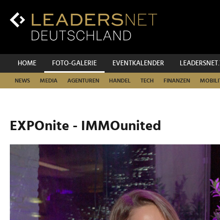
Zum
Inhalt
Zur
Fußzeilen-
Navigation
Zur
HOME
FOTO-GALERIE
EVENTKALENDER
LEADERSNET
Hauptnavigation
NEWS
MEDIA
AGENTUREN
HANDEL
TECH
FINANZEN
MOBILI
EXPOnite - IMMOunited