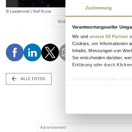
Zustimmung
© Leadersnet / Ralf Kruse
Verantwortungsvoller Umgan
Wir und
unsere 58 Partner
v
Cookies, um Informationen a
Inhalte, Messungen von Werb
Sie entscheiden darüber, wer
Erklärung oder durch Klicken
Wenn Sie es erlauben, würde
ALLE FOTOS
Informationen über Ih
Ihr Gerät durch aktiv
Erfahren Sie mehr darüber, w
Einzelheiten
fest.
Wir verwenden Cookies, um I
Advertisement
und die Zugriffe auf unsere 