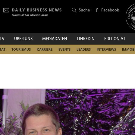
DAILY BUSINESS NEWS
Suche
Facebook
Newsletter abonnieren
.TV
ÜBER UNS
MEDIADATEN
LINKEDIN
EDITION AT
SUCHEN
TÄT
TOURISMUS
KARRIERE
EVENTS
LEADERS
INTERVIEWS
IMMOBI