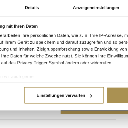
Details
Anzeigeneinstellungen
g mit Ihren Daten
erarbeiten Ihre persönlichen Daten, wie z. B. Ihre IP-Adresse, m
Advertisement
uf Ihrem Gerät zu speichern und darauf zuzugreifen und so pers
ung und Inhalten, Zielgruppenforschung sowie Entwicklung von
 Ihre Daten für welche Zwecke nutzt. Sie können Ihre Einwilligun
 auf das Privacy Trigger Symbol ändern oder widerrufen
n wir auch gerne:
re geografische Lage erfassen, welche bis auf einige Meter gen
es Scannen nach bestimmten Merkmalen (Fingerprinting) identifi
Einstellungen verwalten
ie Ihre persönlichen Daten verarbeitet werden, und legen Sie I
nhalte und Anzeigen zu personalisieren, Funktionen für soziale
Website zu analysieren. Außerdem geben wir Informationen zu I