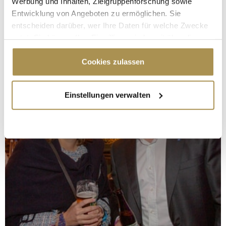
Werbung und Inhalten, Zielgruppenforschung sowie
Entwicklung von Angeboten zu ermöglichen. Sie
entscheiden darüber, wer Ihre Daten für welche Zwecke
nutzt. Sie können Ihre Einwilligung jederzeit über die
Cookie-Erklärung oder durch Klicken auf das Privacy
Trigger Symbol ändern oder widerrufen
Cookies zulassen
Wenn Sie es erlauben, würden wir auch gerne:
Einstellungen verwalten
Informationen über Ihre geografische Lage
erfassen, welche bis auf einige Meter genau sein
können
Ihr Gerät durch aktives Scannen nach
bestimmten Merkmalen (Fingerprinting) identifizieren
Erfahren Sie mehr darüber, wie Ihre persönlichen Daten
verarbeitet werden, und legen Sie Ihre Präferenzen im
Abschnitt Einzelheiten
fest.
Wir verwenden Cookies, um Inhalte und Anzeigen zu
personalisieren, Funktionen für soziale Medien anbieten