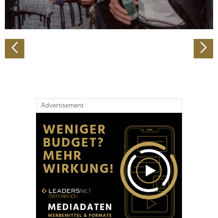
zu können und die Zugriffe auf unsere Website zu
analysieren. Außerdem geben wir Informationen zu Ihrer
Verwendung unserer Website an unsere Partner für
soziale Medien, Werbung und Analysen weiter. Unsere
Partner führen diese Informationen möglicherweise mit
weiteren Daten zusammen, die Sie ihnen bereitgestellt
haben oder die sie im Rahmen Ihrer Nutzung der Dienste
gesammelt haben.
Advertisement