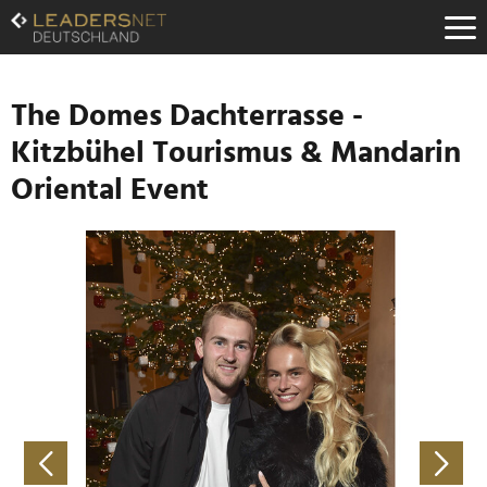
Zum
Inhalt
Zur
Fußzeilen-
Navigation
The Domes Dachterrasse -
Zur
Kitzbühel Tourismus & Mandarin
Hauptnavigation
Oriental Event