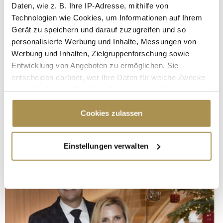
Daten, wie z. B. Ihre IP-Adresse, mithilfe von
Technologien wie Cookies, um Informationen auf Ihrem
Gerät zu speichern und darauf zuzugreifen und so
personalisierte Werbung und Inhalte, Messungen von
Werbung und Inhalten, Zielgruppenforschung sowie
Entwicklung von Angeboten zu ermöglichen. Sie
entscheiden darüber, wer Ihre Daten für welche Zwecke
nutzt. Sie können Ihre Einwilligung jederzeit über die
Cookie-Erklärung oder durch Klicken auf das Privacy
Trigger Symbol ändern oder widerrufen
Cookies zulassen
Wenn Sie es erlauben, würden wir auch gerne:
Einstellungen verwalten
Informationen über Ihre geografische Lage
erfassen, welche bis auf einige Meter genau sein
können
Ihr Gerät durch aktives Scannen nach
bestimmten Merkmalen (Fingerprinting) identifizieren
Erfahren Sie mehr darüber, wie Ihre persönlichen Daten