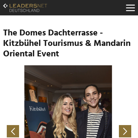
Zum
Inhalt
Zur
Fußzeilen-
Navigation
The Domes Dachterrasse -
Zur
Kitzbühel Tourismus & Mandarin
Hauptnavigation
Oriental Event