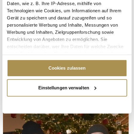
Daten, wie z. B. Ihre IP-Adresse, mithilfe von
Technologien wie Cookies, um Informationen auf Ihrem
Gerät zu speichern und darauf zuzugreifen und so
personalisierte Werbung und Inhalte, Messungen von
Werbung und Inhalten, Zielgruppenforschung sowie
Entwicklung von Angeboten zu ermöglichen. Sie
entscheiden darüber, wer Ihre Daten für welche Zwecke
nutzt. Sie können Ihre Einwilligung jederzeit über die
Cookie-Erklärung oder durch Klicken auf das Privacy
Trigger Symbol ändern oder widerrufen
Cookies zulassen
Wenn Sie es erlauben, würden wir auch gerne:
Einstellungen verwalten
Informationen über Ihre geografische Lage
erfassen, welche bis auf einige Meter genau sein
können
Ihr Gerät durch aktives Scannen nach
bestimmten Merkmalen (Fingerprinting) identifizieren
Erfahren Sie mehr darüber, wie Ihre persönlichen Daten