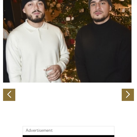
verarbeitet werden, und legen Sie Ihre Präferenzen im
Abschnitt Einzelheiten
fest.
Wir verwenden Cookies, um Inhalte und Anzeigen zu
personalisieren, Funktionen für soziale Medien anbieten
zu können und die Zugriffe auf unsere Website zu
analysieren. Außerdem geben wir Informationen zu Ihrer
Verwendung unserer Website an unsere Partner für
soziale Medien, Werbung und Analysen weiter. Unsere
Partner führen diese Informationen möglicherweise mit
weiteren Daten zusammen, die Sie ihnen bereitgestellt
haben oder die sie im Rahmen Ihrer Nutzung der Dienste
gesammelt haben.
Advertisement