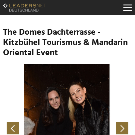
Zum
Inhalt
Zur
Fußzeilen-
Navigation
The Domes Dachterrasse -
Zur
Kitzbühel Tourismus & Mandarin
Hauptnavigation
Oriental Event