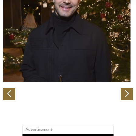
verarbeitet werden, und legen Sie Ihre Präferenzen im
Abschnitt Einzelheiten
fest.
Wir verwenden Cookies, um Inhalte und Anzeigen zu
personalisieren, Funktionen für soziale Medien anbieten
zu können und die Zugriffe auf unsere Website zu
analysieren. Außerdem geben wir Informationen zu Ihrer
Verwendung unserer Website an unsere Partner für
soziale Medien, Werbung und Analysen weiter. Unsere
Partner führen diese Informationen möglicherweise mit
weiteren Daten zusammen, die Sie ihnen bereitgestellt
haben oder die sie im Rahmen Ihrer Nutzung der Dienste
gesammelt haben.
Advertisement