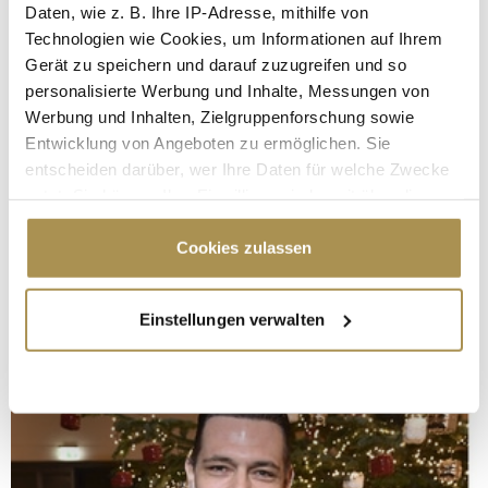
Daten, wie z. B. Ihre IP-Adresse, mithilfe von
Technologien wie Cookies, um Informationen auf Ihrem
Gerät zu speichern und darauf zuzugreifen und so
personalisierte Werbung und Inhalte, Messungen von
Werbung und Inhalten, Zielgruppenforschung sowie
Entwicklung von Angeboten zu ermöglichen. Sie
entscheiden darüber, wer Ihre Daten für welche Zwecke
nutzt. Sie können Ihre Einwilligung jederzeit über die
Cookie-Erklärung oder durch Klicken auf das Privacy
Trigger Symbol ändern oder widerrufen
Cookies zulassen
Wenn Sie es erlauben, würden wir auch gerne:
Einstellungen verwalten
Informationen über Ihre geografische Lage
erfassen, welche bis auf einige Meter genau sein
können
Ihr Gerät durch aktives Scannen nach
bestimmten Merkmalen (Fingerprinting) identifizieren
Erfahren Sie mehr darüber, wie Ihre persönlichen Daten