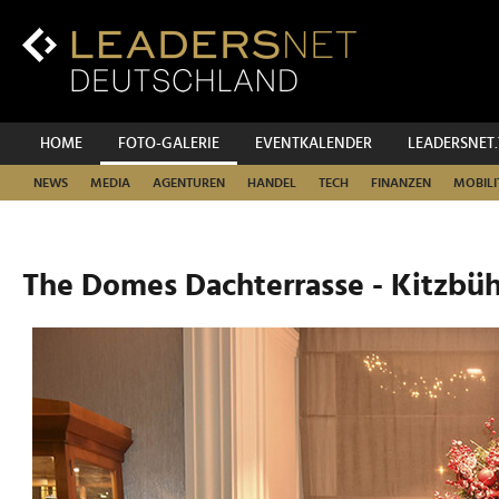
Zum
Inhalt
Zur
Fußzeilen-
Navigation
Zur
HOME
FOTO-GALERIE
EVENTKALENDER
LEADERSNET
Hauptnavigation
NEWS
MEDIA
AGENTUREN
HANDEL
TECH
FINANZEN
MOBILI
The Domes Dachterrasse - Kitzbüh