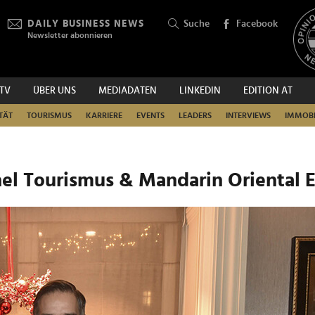
DAILY BUSINESS NEWS
Suche
Facebook
Newsletter abonnieren
.TV
ÜBER UNS
MEDIADATEN
LINKEDIN
EDITION AT
SUCHEN
TÄT
TOURISMUS
KARRIERE
EVENTS
LEADERS
INTERVIEWS
IMMOBI
el Tourismus & Mandarin Oriental 