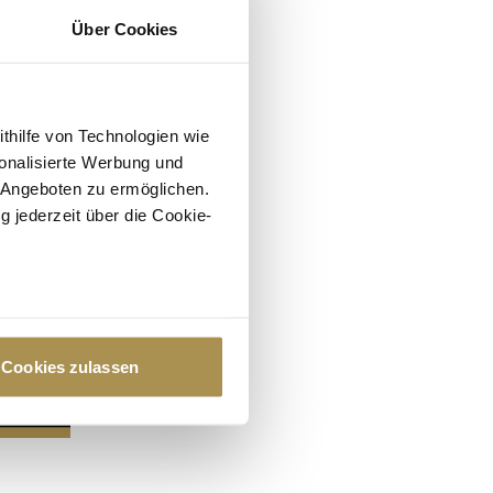
Über Cookies
ithilfe von Technologien wie
onalisierte Werbung und
 Angeboten zu ermöglichen.
g jederzeit über die Cookie-
au sein können
zieren
Cookies zulassen
hre Präferenzen im
Abschnitt
 Medien anbieten zu können
hrer Verwendung unserer