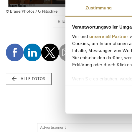
Zustimmung
© BrauerPhotos / G. Nitschke
Verantwortungsvoller Umgan
Wir und
unsere 58 Partner
v
Cookies, um Informationen a
Inhalte, Messungen von Werb
Sie entscheiden darüber, wer
Erklärung oder durch Klicken
Wenn Sie es erlauben, würde
ALLE FOTOS
Informationen über Ih
Ihr Gerät durch aktiv
Erfahren Sie mehr darüber, w
Einzelheiten
fest.
Wir verwenden Cookies, um I
Advertisement
und die Zugriffe auf unsere 