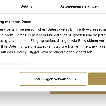
Details
Anzeigeneinstellungen
g mit Ihren Daten
erarbeiten Ihre persönlichen Daten, wie z. B. Ihre IP-Adresse, m
Advertisement
uf Ihrem Gerät zu speichern und darauf zuzugreifen und so pers
ung und Inhalten, Zielgruppenforschung sowie Entwicklung von
 Ihre Daten für welche Zwecke nutzt. Sie können Ihre Einwilligun
 auf das Privacy Trigger Symbol ändern oder widerrufen
n wir auch gerne:
re geografische Lage erfassen, welche bis auf einige Meter gen
es Scannen nach bestimmten Merkmalen (Fingerprinting) identifi
Einstellungen verwalten
ie Ihre persönlichen Daten verarbeitet werden, und legen Sie I
nhalte und Anzeigen zu personalisieren, Funktionen für soziale
Website zu analysieren. Außerdem geben wir Informationen zu I