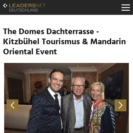
Zum
Inhalt
Zur
Fußzeilen-
Navigation
The Domes Dachterrasse -
Zur
Kitzbühel Tourismus & Mandarin
Hauptnavigation
Oriental Event