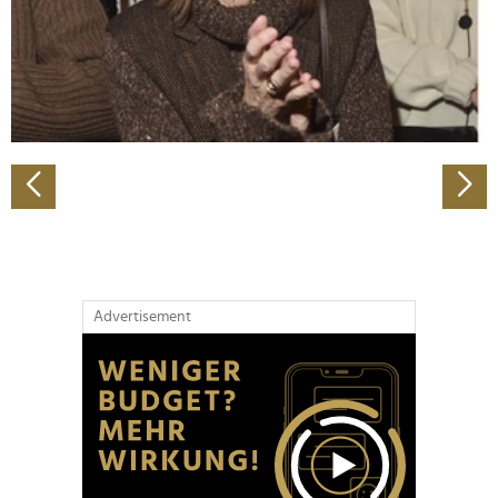
Wir verwenden Cookies, um Inhalte und Anzeigen zu
personalisieren, Funktionen für soziale Medien anbieten
zu können und die Zugriffe auf unsere Website zu
analysieren. Außerdem geben wir Informationen zu Ihrer
Verwendung unserer Website an unsere Partner für
soziale Medien, Werbung und Analysen weiter. Unsere
Partner führen diese Informationen möglicherweise mit
weiteren Daten zusammen, die Sie ihnen bereitgestellt
haben oder die sie im Rahmen Ihrer Nutzung der Dienste
gesammelt haben.
Advertisement