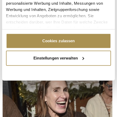
personalisierte Werbung und Inhalte, Messungen von
Werbung und Inhalten, Zielgruppenforschung sowie
Entwicklung von Angeboten zu ermöglichen. Sie
entscheiden darüber, wer Ihre Daten für welche Zwecke
nutzt. Sie können Ihre Einwilligung jederzeit über die
Cookie-Erklärung oder durch Klicken auf das Privacy
Trigger Symbol ändern oder widerrufen
Cookies zulassen
Wenn Sie es erlauben, würden wir auch gerne:
Einstellungen verwalten
Informationen über Ihre geografische Lage
erfassen, welche bis auf einige Meter genau sein
können
Ihr Gerät durch aktives Scannen nach
bestimmten Merkmalen (Fingerprinting) identifizieren
Erfahren Sie mehr darüber, wie Ihre persönlichen Daten
verarbeitet werden, und legen Sie Ihre Präferenzen im
Abschnitt Einzelheiten
fest.