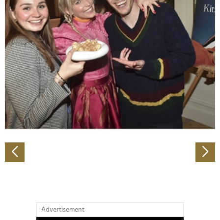
verarbeitet werden, und legen Sie Ihre Präferenzen im
Abschnitt Einzelheiten
fest.
Wir verwenden Cookies, um Inhalte und Anzeigen zu
personalisieren, Funktionen für soziale Medien anbieten
zu können und die Zugriffe auf unsere Website zu
analysieren. Außerdem geben wir Informationen zu Ihrer
Verwendung unserer Website an unsere Partner für
soziale Medien, Werbung und Analysen weiter. Unsere
Partner führen diese Informationen möglicherweise mit
weiteren Daten zusammen, die Sie ihnen bereitgestellt
haben oder die sie im Rahmen Ihrer Nutzung der Dienste
gesammelt haben.
Advertisement