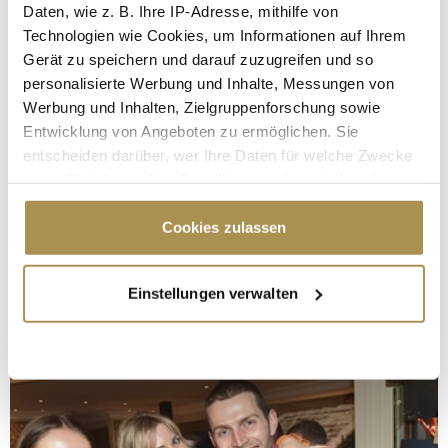
Daten, wie z. B. Ihre IP-Adresse, mithilfe von
Technologien wie Cookies, um Informationen auf Ihrem
Gerät zu speichern und darauf zuzugreifen und so
personalisierte Werbung und Inhalte, Messungen von
Werbung und Inhalten, Zielgruppenforschung sowie
Entwicklung von Angeboten zu ermöglichen. Sie
entscheiden darüber, wer Ihre Daten für welche Zwecke
nutzt. Sie können Ihre Einwilligung jederzeit über die
Cookie-Erklärung oder durch Klicken auf das Privacy
Trigger Symbol ändern oder widerrufen
Cookies zulassen
Wenn Sie es erlauben, würden wir auch gerne:
Einstellungen verwalten
Informationen über Ihre geografische Lage
erfassen, welche bis auf einige Meter genau sein
können
Ihr Gerät durch aktives Scannen nach
bestimmten Merkmalen (Fingerprinting) identifizieren
Erfahren Sie mehr darüber, wie Ihre persönlichen Daten