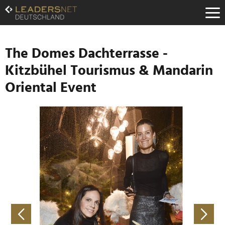
Zum
Inhalt
Zur
Fußzeilen-
Navigation
The Domes Dachterrasse -
Zur
Kitzbühel Tourismus & Mandarin
Hauptnavigation
Oriental Event