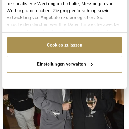
personalisierte Werbung und Inhalte, Messungen von
Werbung und Inhalten, Zielgruppenforschung sowie
Entwicklung von Angeboten zu ermöglichen. Sie
entscheiden darüber, wer Ihre Daten für welche Zwecke
nutzt. Sie können Ihre Einwilligung jederzeit über die
Cookie-Erklärung oder durch Klicken auf das Privacy
Trigger Symbol ändern oder widerrufen
Cookies zulassen
Wenn Sie es erlauben, würden wir auch gerne:
Einstellungen verwalten
Informationen über Ihre geografische Lage
erfassen, welche bis auf einige Meter genau sein
können
Ihr Gerät durch aktives Scannen nach
bestimmten Merkmalen (Fingerprinting) identifizieren
Erfahren Sie mehr darüber, wie Ihre persönlichen Daten
verarbeitet werden, und legen Sie Ihre Präferenzen im
Abschnitt Einzelheiten
fest.