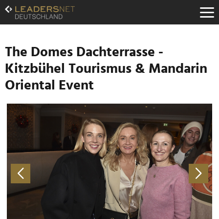
Zum
Inhalt
Zur
Fußzeilen-
Navigation
The Domes Dachterrasse -
Zur
Kitzbühel Tourismus & Mandarin
Hauptnavigation
Oriental Event