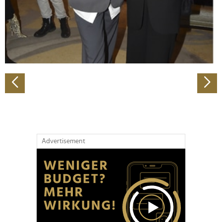
Wir verwenden Cookies, um Inhalte und Anzeigen zu
personalisieren, Funktionen für soziale Medien anbieten
zu können und die Zugriffe auf unsere Website zu
analysieren. Außerdem geben wir Informationen zu Ihrer
Verwendung unserer Website an unsere Partner für
soziale Medien, Werbung und Analysen weiter. Unsere
Partner führen diese Informationen möglicherweise mit
weiteren Daten zusammen, die Sie ihnen bereitgestellt
haben oder die sie im Rahmen Ihrer Nutzung der Dienste
gesammelt haben.
Advertisement