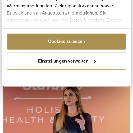
Werbung und Inhalten, Zielgruppenforschung sowie
Entwicklung von Angeboten zu ermöglichen. Sie
entscheiden darüber, wer Ihre Daten für welche Zwecke
nutzt. Sie können Ihre Einwilligung jederzeit über die
Cookie-Erklärung oder durch Klicken auf das Privacy
Trigger Symbol ändern oder widerrufen
Cookies zulassen
Wenn Sie es erlauben, würden wir auch gerne:
Einstellungen verwalten
Informationen über Ihre geografische Lage
erfassen, welche bis auf einige Meter genau sein
können
Ihr Gerät durch aktives Scannen nach
bestimmten Merkmalen (Fingerprinting) identifizieren
Erfahren Sie mehr darüber, wie Ihre persönlichen Daten
verarbeitet werden, und legen Sie Ihre Präferenzen im
Abschnitt Einzelheiten
fest.
Wir verwenden Cookies, um Inhalte und Anzeigen zu