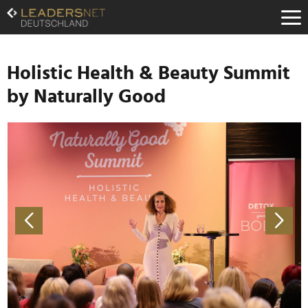
Zum
Inhalt
Zur
Fußzeilen-
Navigation
Holistic Health & Beauty Summit
Zur
by Naturally Good
Hauptnavigation