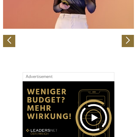
personalisieren, Funktionen für soziale Medien anbieten
zu können und die Zugriffe auf unsere Website zu
analysieren. Außerdem geben wir Informationen zu Ihrer
Verwendung unserer Website an unsere Partner für
soziale Medien, Werbung und Analysen weiter. Unsere
Partner führen diese Informationen möglicherweise mit
weiteren Daten zusammen, die Sie ihnen bereitgestellt
haben oder die sie im Rahmen Ihrer Nutzung der Dienste
gesammelt haben.
Advertisement