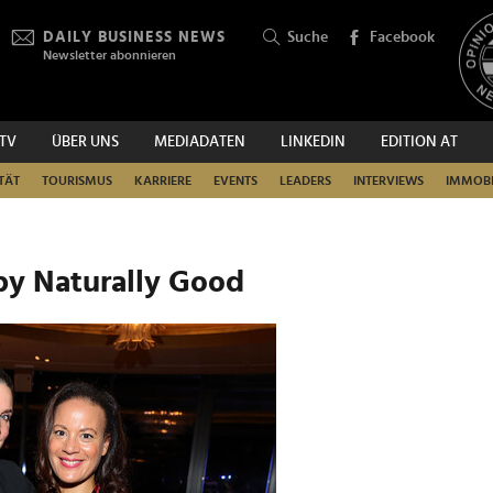
DAILY BUSINESS NEWS
Suche
Facebook
Newsletter abonnieren
.TV
ÜBER UNS
MEDIADATEN
LINKEDIN
EDITION AT
SUCHEN
TÄT
TOURISMUS
KARRIERE
EVENTS
LEADERS
INTERVIEWS
IMMOBI
by Naturally Good