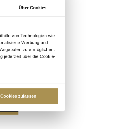
Über Cookies
ithilfe von Technologien wie
onalisierte Werbung und
 Angeboten zu ermöglichen.
g jederzeit über die Cookie-
au sein können
zieren
Cookies zulassen
hre Präferenzen im
Abschnitt
 Medien anbieten zu können
hrer Verwendung unserer