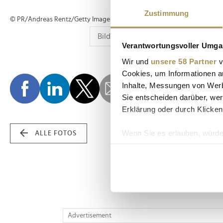
Zustimmung
© PR/Andreas Rentz/Getty Images for Naturally Good
Verantwortungsvoller Umgan
Wir und
unsere 58 Partner
v
Cookies, um Informationen a
Inhalte, Messungen von Werb
Sie entscheiden darüber, wer
Erklärung oder durch Klicken
Wenn Sie es erlauben, würde
ALLE FOTOS
Informationen über Ih
Ihr Gerät durch aktiv
Erfahren Sie mehr darüber, w
Einzelheiten
fest.
Wir verwenden Cookies, um I
Advertisement
und die Zugriffe auf unsere 