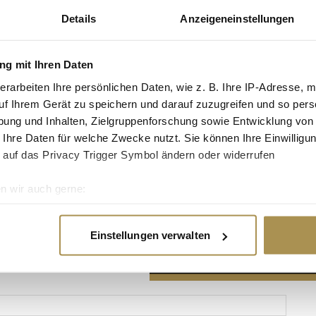
Details
Anzeigeneinstellungen
g mit Ihren Daten
erarbeiten Ihre persönlichen Daten, wie z. B. Ihre IP-Adresse, m
Advertisement
uf Ihrem Gerät zu speichern und darauf zuzugreifen und so pers
ung und Inhalten, Zielgruppenforschung sowie Entwicklung von
 Ihre Daten für welche Zwecke nutzt. Sie können Ihre Einwilligun
 auf das Privacy Trigger Symbol ändern oder widerrufen
n wir auch gerne:
re geografische Lage erfassen, welche bis auf einige Meter gen
es Scannen nach bestimmten Merkmalen (Fingerprinting) identifi
Einstellungen verwalten
ie Ihre persönlichen Daten verarbeitet werden, und legen Sie I
nhalte und Anzeigen zu personalisieren, Funktionen für soziale
Website zu analysieren. Außerdem geben wir Informationen zu I