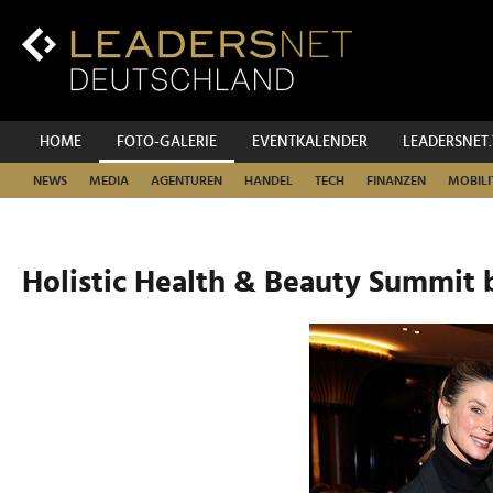
Zum
Inhalt
Zur
Fußzeilen-
Navigation
Zur
HOME
FOTO-GALERIE
EVENTKALENDER
LEADERSNET
Hauptnavigation
NEWS
MEDIA
AGENTUREN
HANDEL
TECH
FINANZEN
MOBILI
Holistic Health & Beauty Summit 