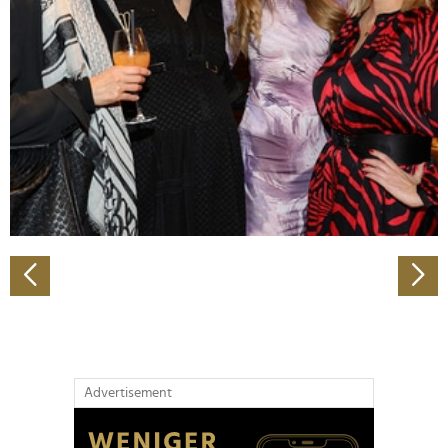
Abschnitt Einzelheiten
fest.
Wir verwenden Cookies, um Inhalte und Anzeigen zu
personalisieren, Funktionen für soziale Medien anbieten
zu können und die Zugriffe auf unsere Website zu
analysieren. Außerdem geben wir Informationen zu Ihrer
Verwendung unserer Website an unsere Partner für
soziale Medien, Werbung und Analysen weiter. Unsere
Partner führen diese Informationen möglicherweise mit
weiteren Daten zusammen, die Sie ihnen bereitgestellt
haben oder die sie im Rahmen Ihrer Nutzung der Dienste
gesammelt haben.
Advertisement