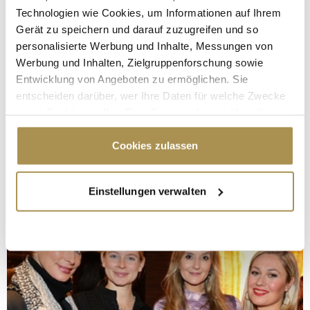
Technologien wie Cookies, um Informationen auf Ihrem
Gerät zu speichern und darauf zuzugreifen und so
personalisierte Werbung und Inhalte, Messungen von
Werbung und Inhalten, Zielgruppenforschung sowie
Entwicklung von Angeboten zu ermöglichen. Sie
entscheiden darüber, wer Ihre Daten für welche Zwecke
nutzt. Sie können Ihre Einwilligung jederzeit über die
Cookie-Erklärung oder durch Klicken auf das Privacy
Trigger Symbol ändern oder widerrufen
Cookies zulassen
Wenn Sie es erlauben, würden wir auch gerne:
Einstellungen verwalten
Informationen über Ihre geografische Lage
erfassen, welche bis auf einige Meter genau sein
können
Ihr Gerät durch aktives Scannen nach
bestimmten Merkmalen (Fingerprinting) identifizieren
Erfahren Sie mehr darüber, wie Ihre persönlichen Daten
verarbeitet werden, und legen Sie Ihre Präferenzen im