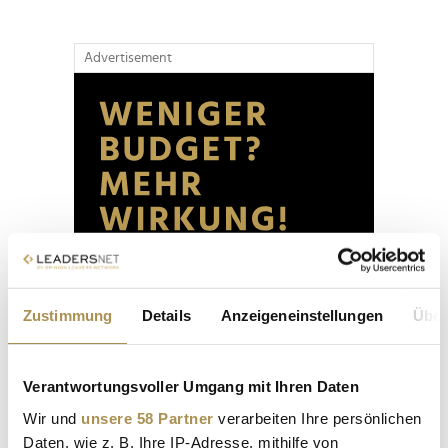
Advertisement
Zustimmung
Details
Anzeigeneinstellungen
Über
Verantwortungsvoller Umgang mit Ihren Daten
Wir und
unsere 58 Partner
verarbeiten Ihre persönlichen
Daten, wie z. B. Ihre IP-Adresse, mithilfe von