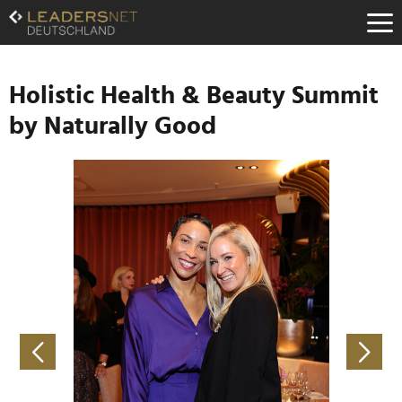
Zum
Inhalt
Zur
Fußzeilen-
Navigation
Holistic Health & Beauty Summit
Zur
by Naturally Good
Hauptnavigation