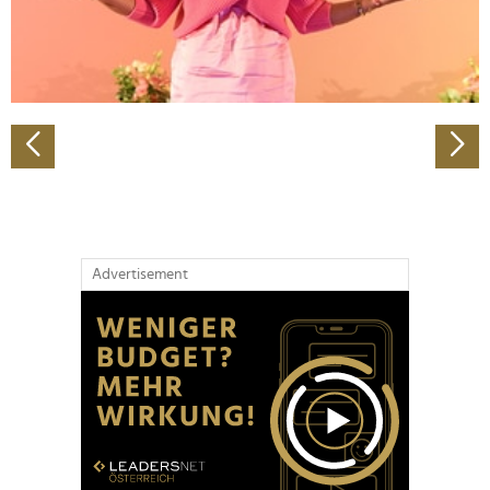
personalisieren, Funktionen für soziale Medien anbieten
zu können und die Zugriffe auf unsere Website zu
analysieren. Außerdem geben wir Informationen zu Ihrer
Verwendung unserer Website an unsere Partner für
soziale Medien, Werbung und Analysen weiter. Unsere
Partner führen diese Informationen möglicherweise mit
weiteren Daten zusammen, die Sie ihnen bereitgestellt
haben oder die sie im Rahmen Ihrer Nutzung der Dienste
gesammelt haben.
Advertisement