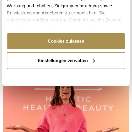
Werbung und Inhalten, Zielgruppenforschung sowie
Entwicklung von Angeboten zu ermöglichen. Sie
entscheiden darüber, wer Ihre Daten für welche Zwecke
nutzt. Sie können Ihre Einwilligung jederzeit über die
Cookie-Erklärung oder durch Klicken auf das Privacy
Trigger Symbol ändern oder widerrufen
Cookies zulassen
Wenn Sie es erlauben, würden wir auch gerne:
Einstellungen verwalten
Informationen über Ihre geografische Lage
erfassen, welche bis auf einige Meter genau sein
können
Ihr Gerät durch aktives Scannen nach
bestimmten Merkmalen (Fingerprinting) identifizieren
Erfahren Sie mehr darüber, wie Ihre persönlichen Daten
verarbeitet werden, und legen Sie Ihre Präferenzen im
Abschnitt Einzelheiten
fest.
Wir verwenden Cookies, um Inhalte und Anzeigen zu