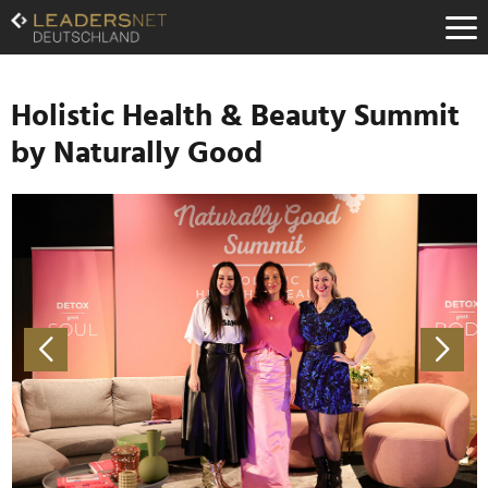
Zum
Inhalt
Zur
Fußzeilen-
Navigation
Holistic Health & Beauty Summit
Zur
by Naturally Good
Hauptnavigation