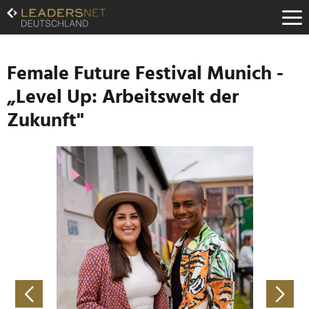
Zum
Inhalt
Zur
Fußzeilen-
Navigation
Female Future Festival Munich -
Zur
„Level Up: Arbeitswelt der
Hauptnavigation
Zukunft"