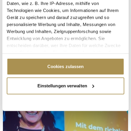
Daten, wie z. B. Ihre IP-Adresse, mithilfe von
Technologien wie Cookies, um Informationen auf Ihrem
Gerät zu speichern und darauf zuzugreifen und so
personalisierte Werbung und Inhalte, Messungen von
Werbung und Inhalten, Zielgruppenforschung sowie
Entwicklung von Angeboten zu ermöglichen. Sie
entscheiden darüber, wer Ihre Daten für welche Zwecke
nutzt. Sie können Ihre Einwilligung jederzeit über die
Cookie-Erklärung oder durch Klicken auf das Privacy
Trigger Symbol ändern oder widerrufen
Cookies zulassen
Wenn Sie es erlauben, würden wir auch gerne:
Einstellungen verwalten
Informationen über Ihre geografische Lage
erfassen, welche bis auf einige Meter genau sein
können
Ihr Gerät durch aktives Scannen nach
bestimmten Merkmalen (Fingerprinting) identifizieren
Erfahren Sie mehr darüber, wie Ihre persönlichen Daten