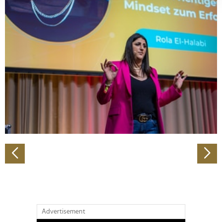
verarbeitet werden, und legen Sie Ihre Präferenzen im
Abschnitt Einzelheiten
fest.
Wir verwenden Cookies, um Inhalte und Anzeigen zu
personalisieren, Funktionen für soziale Medien anbieten
zu können und die Zugriffe auf unsere Website zu
analysieren. Außerdem geben wir Informationen zu Ihrer
Verwendung unserer Website an unsere Partner für
soziale Medien, Werbung und Analysen weiter. Unsere
Partner führen diese Informationen möglicherweise mit
weiteren Daten zusammen, die Sie ihnen bereitgestellt
haben oder die sie im Rahmen Ihrer Nutzung der Dienste
gesammelt haben.
Advertisement