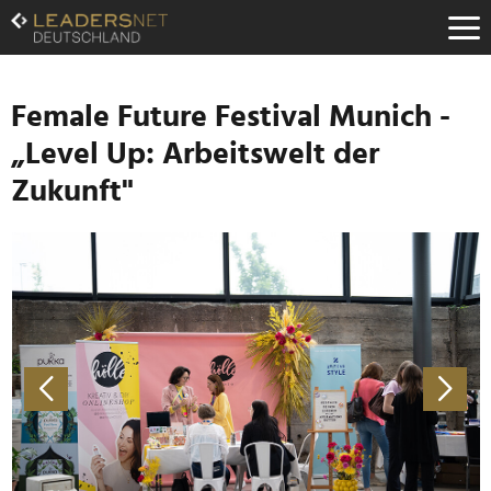
Zum
Inhalt
Zur
Fußzeilen-
Navigation
Female Future Festival Munich -
Zur
„Level Up: Arbeitswelt der
Hauptnavigation
Zukunft"