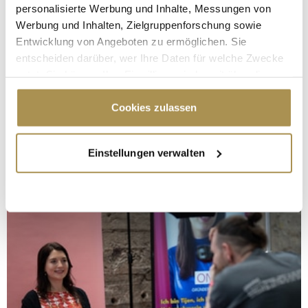
personalisierte Werbung und Inhalte, Messungen von
Werbung und Inhalten, Zielgruppenforschung sowie
Entwicklung von Angeboten zu ermöglichen. Sie
entscheiden darüber, wer Ihre Daten für welche Zwecke
nutzt. Sie können Ihre Einwilligung jederzeit über die
Cookie-Erklärung oder durch Klicken auf das Privacy
Trigger Symbol ändern oder widerrufen
Cookies zulassen
Wenn Sie es erlauben, würden wir auch gerne:
Einstellungen verwalten
Informationen über Ihre geografische Lage
erfassen, welche bis auf einige Meter genau sein
können
Ihr Gerät durch aktives Scannen nach
bestimmten Merkmalen (Fingerprinting) identifizieren
Erfahren Sie mehr darüber, wie Ihre persönlichen Daten
verarbeitet werden, und legen Sie Ihre Präferenzen im
Abschnitt Einzelheiten
fest.