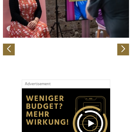
Wir verwenden Cookies, um Inhalte und Anzeigen zu
personalisieren, Funktionen für soziale Medien anbieten
zu können und die Zugriffe auf unsere Website zu
analysieren. Außerdem geben wir Informationen zu Ihrer
Verwendung unserer Website an unsere Partner für
soziale Medien, Werbung und Analysen weiter. Unsere
Partner führen diese Informationen möglicherweise mit
weiteren Daten zusammen, die Sie ihnen bereitgestellt
haben oder die sie im Rahmen Ihrer Nutzung der Dienste
gesammelt haben.
Advertisement