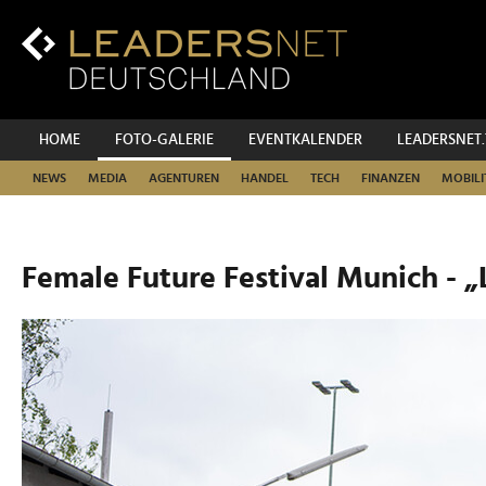
Zum
Inhalt
Zur
Fußzeilen-
Navigation
Zur
HOME
FOTO-GALERIE
EVENTKALENDER
LEADERSNET
Hauptnavigation
NEWS
MEDIA
AGENTUREN
HANDEL
TECH
FINANZEN
MOBILI
Female Future Festival Munich - „