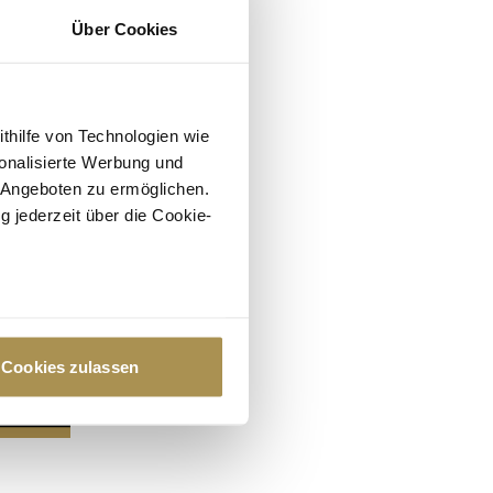
Über Cookies
ithilfe von Technologien wie
onalisierte Werbung und
 Angeboten zu ermöglichen.
g jederzeit über die Cookie-
au sein können
zieren
Cookies zulassen
hre Präferenzen im
Abschnitt
 Medien anbieten zu können
hrer Verwendung unserer