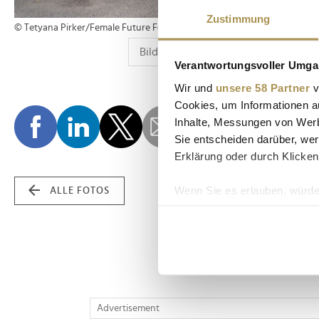
Zustimmung
© Tetyana Pirker/Female Future Festival
Verantwortungsvoller Umgan
Wir und
unsere 58 Partner
v
Cookies, um Informationen a
Inhalte, Messungen von Werb
Sie entscheiden darüber, wer
Erklärung oder durch Klicken
Wenn Sie es erlauben, würde
ALLE FOTOS
Informationen über Ih
Ihr Gerät durch aktiv
Erfahren Sie mehr darüber, w
Einzelheiten
fest.
Wir verwenden Cookies, um I
Advertisement
und die Zugriffe auf unsere 