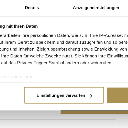
Details
Anzeigeneinstellungen
g mit Ihren Daten
erarbeiten Ihre persönlichen Daten, wie z. B. Ihre IP-Adresse, m
Advertisement
uf Ihrem Gerät zu speichern und darauf zuzugreifen und so pers
ung und Inhalten, Zielgruppenforschung sowie Entwicklung von
 Ihre Daten für welche Zwecke nutzt. Sie können Ihre Einwilligun
 auf das Privacy Trigger Symbol ändern oder widerrufen
n wir auch gerne:
re geografische Lage erfassen, welche bis auf einige Meter gen
es Scannen nach bestimmten Merkmalen (Fingerprinting) identifi
Einstellungen verwalten
ie Ihre persönlichen Daten verarbeitet werden, und legen Sie I
nhalte und Anzeigen zu personalisieren, Funktionen für soziale
Website zu analysieren. Außerdem geben wir Informationen zu I