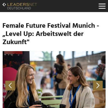
Zum
Inhalt
Zur
Fußzeilen-
Navigation
Female Future Festival Munich -
Zur
„Level Up: Arbeitswelt der
Hauptnavigation
Zukunft"