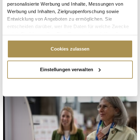
personalisierte Werbung und Inhalte, Messungen von
Werbung und Inhalten, Zielgruppenforschung sowie
Entwicklung von Angeboten zu ermöglichen. Sie
entscheiden darüber, wer Ihre Daten für welche Zwecke
nutzt. Sie können Ihre Einwilligung jederzeit über die
Cookie-Erklärung oder durch Klicken auf das Privacy
Trigger Symbol ändern oder widerrufen
Cookies zulassen
Wenn Sie es erlauben, würden wir auch gerne:
Einstellungen verwalten
Informationen über Ihre geografische Lage
erfassen, welche bis auf einige Meter genau sein
können
Ihr Gerät durch aktives Scannen nach
bestimmten Merkmalen (Fingerprinting) identifizieren
Erfahren Sie mehr darüber, wie Ihre persönlichen Daten
verarbeitet werden, und legen Sie Ihre Präferenzen im
Abschnitt Einzelheiten
fest.