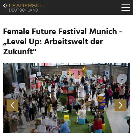
Zum
Inhalt
Zur
Fußzeilen-
Navigation
Female Future Festival Munich -
Zur
„Level Up: Arbeitswelt der
Hauptnavigation
Zukunft"