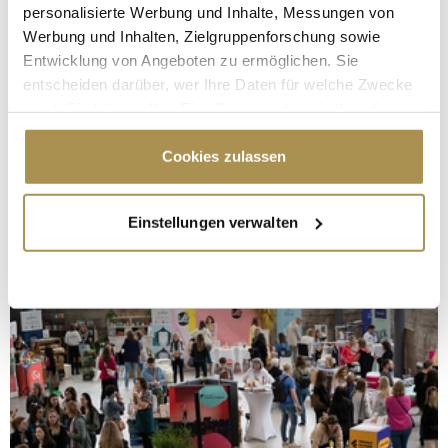
personalisierte Werbung und Inhalte, Messungen von
Werbung und Inhalten, Zielgruppenforschung sowie
Entwicklung von Angeboten zu ermöglichen. Sie
entscheiden darüber, wer Ihre Daten für welche Zwecke
nutzt. Sie können Ihre Einwilligung jederzeit über die
Cookie-Erklärung oder durch Klicken auf das Privacy
Trigger Symbol ändern oder widerrufen
Cookies zulassen
Wenn Sie es erlauben, würden wir auch gerne:
Einstellungen verwalten
Informationen über Ihre geografische Lage
erfassen, welche bis auf einige Meter genau sein
können
Ihr Gerät durch aktives Scannen nach
bestimmten Merkmalen (Fingerprinting) identifizieren
Erfahren Sie mehr darüber, wie Ihre persönlichen Daten
verarbeitet werden, und legen Sie Ihre Präferenzen im
Abschnitt Einzelheiten
fest.