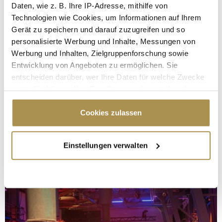
Daten, wie z. B. Ihre IP-Adresse, mithilfe von
Technologien wie Cookies, um Informationen auf Ihrem
Gerät zu speichern und darauf zuzugreifen und so
personalisierte Werbung und Inhalte, Messungen von
Werbung und Inhalten, Zielgruppenforschung sowie
Entwicklung von Angeboten zu ermöglichen. Sie
entscheiden darüber, wer Ihre Daten für welche Zwecke
nutzt. Sie können Ihre Einwilligung jederzeit über die
Cookie-Erklärung oder durch Klicken auf das Privacy
Trigger Symbol ändern oder widerrufen
Cookies zulassen
Wenn Sie es erlauben, würden wir auch gerne:
Einstellungen verwalten
Informationen über Ihre geografische Lage
erfassen, welche bis auf einige Meter genau sein
können
Ihr Gerät durch aktives Scannen nach
bestimmten Merkmalen (Fingerprinting) identifizieren
Erfahren Sie mehr darüber, wie Ihre persönlichen Daten