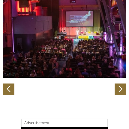
verarbeitet werden, und legen Sie Ihre Präferenzen im
Abschnitt Einzelheiten
fest.
Wir verwenden Cookies, um Inhalte und Anzeigen zu
personalisieren, Funktionen für soziale Medien anbieten
zu können und die Zugriffe auf unsere Website zu
analysieren. Außerdem geben wir Informationen zu Ihrer
Verwendung unserer Website an unsere Partner für
soziale Medien, Werbung und Analysen weiter. Unsere
Partner führen diese Informationen möglicherweise mit
weiteren Daten zusammen, die Sie ihnen bereitgestellt
haben oder die sie im Rahmen Ihrer Nutzung der Dienste
gesammelt haben.
Advertisement