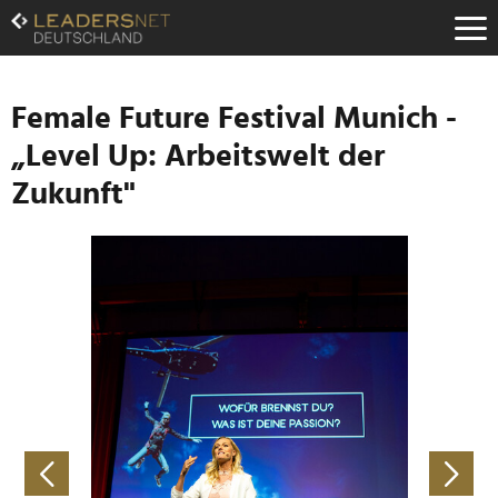
Zum
Inhalt
Zur
Fußzeilen-
Navigation
Female Future Festival Munich -
Zur
„Level Up: Arbeitswelt der
Hauptnavigation
Zukunft"