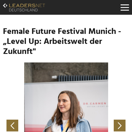
Zum
Inhalt
Zur
Fußzeilen-
Navigation
Female Future Festival Munich -
Zur
„Level Up: Arbeitswelt der
Hauptnavigation
Zukunft"