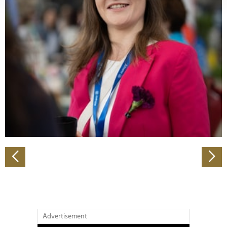
verarbeitet werden, und legen Sie Ihre Präferenzen im
Abschnitt Einzelheiten
fest.
Wir verwenden Cookies, um Inhalte und Anzeigen zu
personalisieren, Funktionen für soziale Medien anbieten
zu können und die Zugriffe auf unsere Website zu
analysieren. Außerdem geben wir Informationen zu Ihrer
Verwendung unserer Website an unsere Partner für
soziale Medien, Werbung und Analysen weiter. Unsere
Partner führen diese Informationen möglicherweise mit
weiteren Daten zusammen, die Sie ihnen bereitgestellt
haben oder die sie im Rahmen Ihrer Nutzung der Dienste
gesammelt haben.
Advertisement