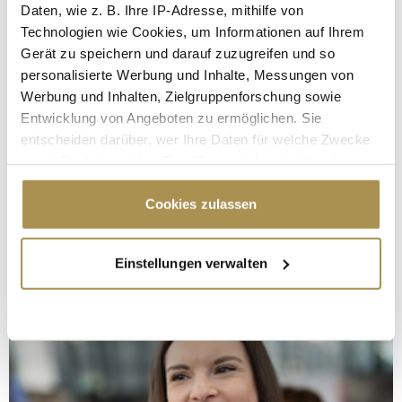
Daten, wie z. B. Ihre IP-Adresse, mithilfe von
Technologien wie Cookies, um Informationen auf Ihrem
Gerät zu speichern und darauf zuzugreifen und so
personalisierte Werbung und Inhalte, Messungen von
Werbung und Inhalten, Zielgruppenforschung sowie
Entwicklung von Angeboten zu ermöglichen. Sie
entscheiden darüber, wer Ihre Daten für welche Zwecke
nutzt. Sie können Ihre Einwilligung jederzeit über die
Cookie-Erklärung oder durch Klicken auf das Privacy
Trigger Symbol ändern oder widerrufen
Cookies zulassen
Wenn Sie es erlauben, würden wir auch gerne:
Einstellungen verwalten
Informationen über Ihre geografische Lage
erfassen, welche bis auf einige Meter genau sein
können
Ihr Gerät durch aktives Scannen nach
bestimmten Merkmalen (Fingerprinting) identifizieren
Erfahren Sie mehr darüber, wie Ihre persönlichen Daten