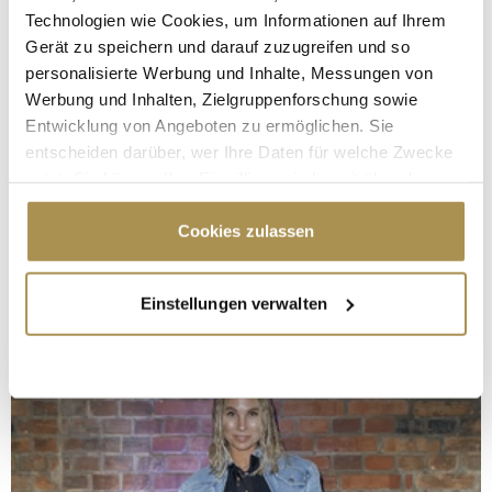
Technologien wie Cookies, um Informationen auf Ihrem
Gerät zu speichern und darauf zuzugreifen und so
personalisierte Werbung und Inhalte, Messungen von
Werbung und Inhalten, Zielgruppenforschung sowie
Entwicklung von Angeboten zu ermöglichen. Sie
entscheiden darüber, wer Ihre Daten für welche Zwecke
nutzt. Sie können Ihre Einwilligung jederzeit über die
Cookie-Erklärung oder durch Klicken auf das Privacy
Trigger Symbol ändern oder widerrufen
Cookies zulassen
Wenn Sie es erlauben, würden wir auch gerne:
Einstellungen verwalten
Informationen über Ihre geografische Lage
erfassen, welche bis auf einige Meter genau sein
können
Ihr Gerät durch aktives Scannen nach
bestimmten Merkmalen (Fingerprinting) identifizieren
Erfahren Sie mehr darüber, wie Ihre persönlichen Daten
verarbeitet werden, und legen Sie Ihre Präferenzen im