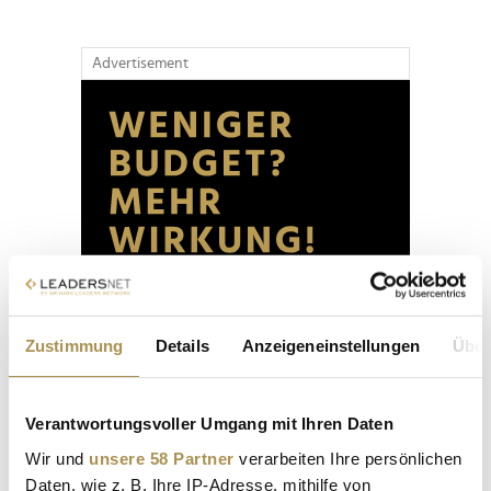
Advertisement
Zustimmung
Details
Anzeigeneinstellungen
Über
Verantwortungsvoller Umgang mit Ihren Daten
Wir und
unsere 58 Partner
verarbeiten Ihre persönlichen
Daten, wie z. B. Ihre IP-Adresse, mithilfe von