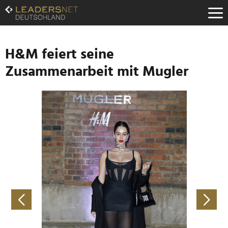
Zum
Inhalt
Zur
Fußzeilen-
Navigation
H&M feiert seine
Zur
Zusammenarbeit mit Mugler
Hauptnavigation