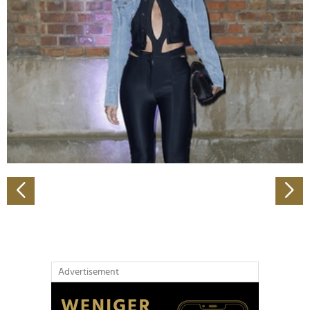
Abschnitt Einzelheiten
fest.
Wir verwenden Cookies, um Inhalte und Anzeigen zu
personalisieren, Funktionen für soziale Medien anbieten
zu können und die Zugriffe auf unsere Website zu
analysieren. Außerdem geben wir Informationen zu Ihrer
Verwendung unserer Website an unsere Partner für
soziale Medien, Werbung und Analysen weiter. Unsere
Partner führen diese Informationen möglicherweise mit
weiteren Daten zusammen, die Sie ihnen bereitgestellt
haben oder die sie im Rahmen Ihrer Nutzung der Dienste
gesammelt haben.
Advertisement