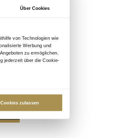
Über Cookies
ithilfe von Technologien wie
onalisierte Werbung und
 Angeboten zu ermöglichen.
g jederzeit über die Cookie-
au sein können
zieren
Cookies zulassen
hre Präferenzen im
Abschnitt
 Medien anbieten zu können
hrer Verwendung unserer