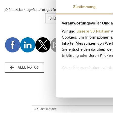
Zustimmung
© Franziska Krug/Getty Images for H&M
Verantwortungsvoller Umgan
Wir und
unsere 58 Partner
v
Cookies, um Informationen a
Inhalte, Messungen von Werb
Sie entscheiden darüber, wer
Erklärung oder durch Klicken
Wenn Sie es erlauben, würde
ALLE FOTOS
Informationen über Ih
Ihr Gerät durch aktiv
Erfahren Sie mehr darüber, w
Einzelheiten
fest.
Wir verwenden Cookies, um I
Advertisement
und die Zugriffe auf unsere 