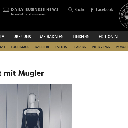
DAILY BUSINESS NEWS
Suche
Facebook
Newsletter abonnieren
.TV
ÜBER UNS
MEDIADATEN
LINKEDIN
EDITION AT
SUCHEN
TÄT
TOURISMUS
KARRIERE
EVENTS
LEADERS
INTERVIEWS
IMMOBI
t mit Mugler