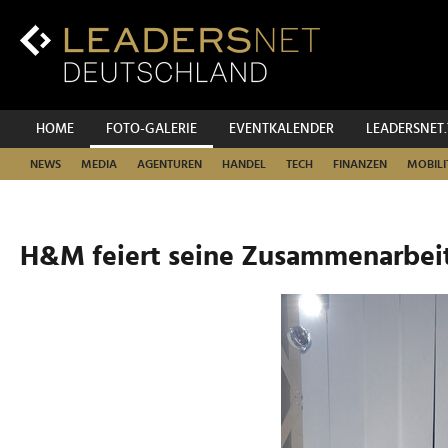
Zum
Inhalt
Zur
Fußzeilen-
Navigation
Zur
HOME
FOTO-GALERIE
EVENTKALENDER
LEADERSNET
Hauptnavigation
NEWS
MEDIA
AGENTUREN
HANDEL
TECH
FINANZEN
MOBILI
H&M feiert seine Zusammenarbei