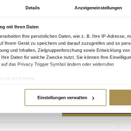
Details
Anzeigeneinstellungen
g mit Ihren Daten
erarbeiten Ihre persönlichen Daten, wie z. B. Ihre IP-Adresse, m
Advertisement
uf Ihrem Gerät zu speichern und darauf zuzugreifen und so pers
ung und Inhalten, Zielgruppenforschung sowie Entwicklung von
 Ihre Daten für welche Zwecke nutzt. Sie können Ihre Einwilligun
 auf das Privacy Trigger Symbol ändern oder widerrufen
n wir auch gerne:
re geografische Lage erfassen, welche bis auf einige Meter gen
es Scannen nach bestimmten Merkmalen (Fingerprinting) identifi
Einstellungen verwalten
ie Ihre persönlichen Daten verarbeitet werden, und legen Sie I
nhalte und Anzeigen zu personalisieren, Funktionen für soziale
Website zu analysieren. Außerdem geben wir Informationen zu I