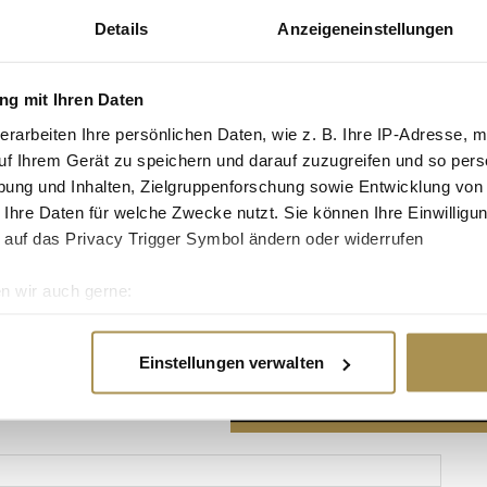
Details
Anzeigeneinstellungen
g mit Ihren Daten
erarbeiten Ihre persönlichen Daten, wie z. B. Ihre IP-Adresse, m
Advertisement
uf Ihrem Gerät zu speichern und darauf zuzugreifen und so pers
ung und Inhalten, Zielgruppenforschung sowie Entwicklung von
 Ihre Daten für welche Zwecke nutzt. Sie können Ihre Einwilligun
 auf das Privacy Trigger Symbol ändern oder widerrufen
n wir auch gerne:
re geografische Lage erfassen, welche bis auf einige Meter gen
es Scannen nach bestimmten Merkmalen (Fingerprinting) identifi
Einstellungen verwalten
ie Ihre persönlichen Daten verarbeitet werden, und legen Sie I
nhalte und Anzeigen zu personalisieren, Funktionen für soziale
Website zu analysieren. Außerdem geben wir Informationen zu I