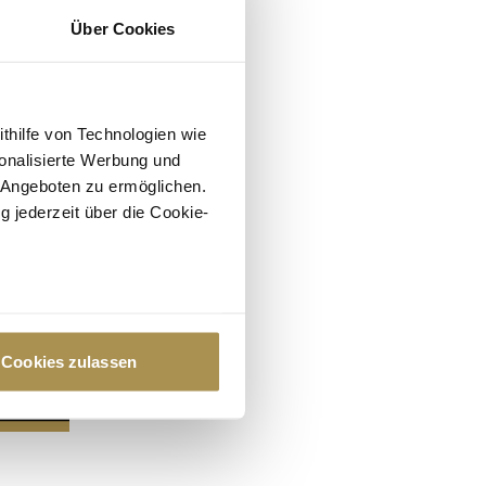
Über Cookies
ithilfe von Technologien wie
onalisierte Werbung und
 Angeboten zu ermöglichen.
g jederzeit über die Cookie-
au sein können
zieren
Cookies zulassen
hre Präferenzen im
Abschnitt
 Medien anbieten zu können
hrer Verwendung unserer