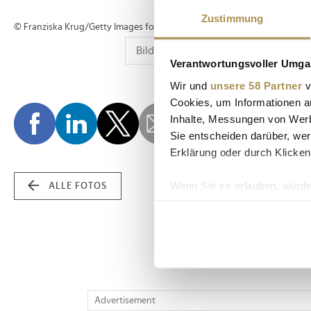
Zustimmung
© Franziska Krug/Getty Images for H&M
Verantwortungsvoller Umgan
Wir und
unsere 58 Partner
v
Cookies, um Informationen a
Inhalte, Messungen von Werb
Sie entscheiden darüber, wer
Erklärung oder durch Klicken
Wenn Sie es erlauben, würde
ALLE FOTOS
Informationen über Ih
Ihr Gerät durch aktiv
Erfahren Sie mehr darüber, w
Einzelheiten
fest.
Wir verwenden Cookies, um I
Advertisement
und die Zugriffe auf unsere 