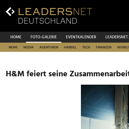
Zum
Inhalt
Zur
Fußzeilen-
Navigation
Zur
HOME
FOTO-GALERIE
EVENTKALENDER
LEADERSNET
Hauptnavigation
NEWS
MEDIA
AGENTUREN
HANDEL
TECH
FINANZEN
MOBILI
H&M feiert seine Zusammenarbei