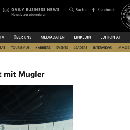
DAILY BUSINESS NEWS
Suche
Facebook
Newsletter abonnieren
.TV
ÜBER UNS
MEDIADATEN
LINKEDIN
EDITION AT
SUCHEN
TÄT
TOURISMUS
KARRIERE
EVENTS
LEADERS
INTERVIEWS
IMMOBI
t mit Mugler