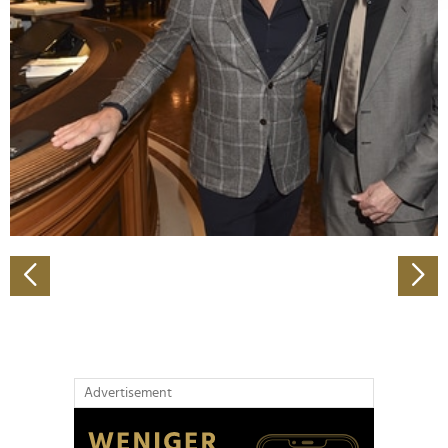
Abschnitt Einzelheiten
fest.
Wir verwenden Cookies, um Inhalte und Anzeigen zu
personalisieren, Funktionen für soziale Medien anbieten
zu können und die Zugriffe auf unsere Website zu
analysieren. Außerdem geben wir Informationen zu Ihrer
Verwendung unserer Website an unsere Partner für
soziale Medien, Werbung und Analysen weiter. Unsere
Partner führen diese Informationen möglicherweise mit
weiteren Daten zusammen, die Sie ihnen bereitgestellt
haben oder die sie im Rahmen Ihrer Nutzung der Dienste
gesammelt haben.
Advertisement