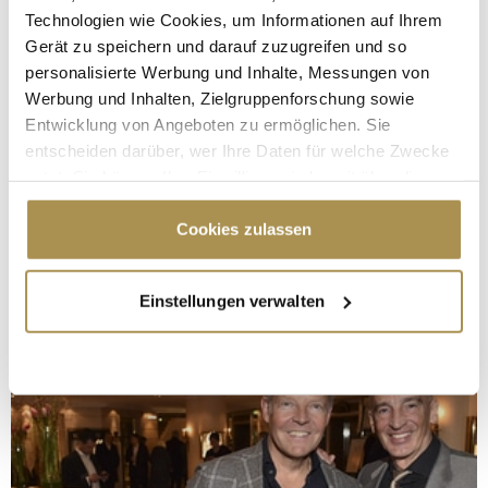
Technologien wie Cookies, um Informationen auf Ihrem
Gerät zu speichern und darauf zuzugreifen und so
personalisierte Werbung und Inhalte, Messungen von
Werbung und Inhalten, Zielgruppenforschung sowie
Entwicklung von Angeboten zu ermöglichen. Sie
entscheiden darüber, wer Ihre Daten für welche Zwecke
nutzt. Sie können Ihre Einwilligung jederzeit über die
Cookie-Erklärung oder durch Klicken auf das Privacy
Trigger Symbol ändern oder widerrufen
Cookies zulassen
Wenn Sie es erlauben, würden wir auch gerne:
Einstellungen verwalten
Informationen über Ihre geografische Lage
erfassen, welche bis auf einige Meter genau sein
können
Ihr Gerät durch aktives Scannen nach
bestimmten Merkmalen (Fingerprinting) identifizieren
Erfahren Sie mehr darüber, wie Ihre persönlichen Daten
verarbeitet werden, und legen Sie Ihre Präferenzen im