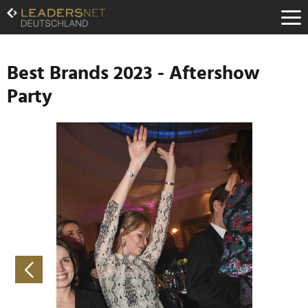
Zum
Inhalt
Zur
Fußzeilen-
Navigation
Best Brands 2023 - Aftershow
Zur
Party
Hauptnavigation