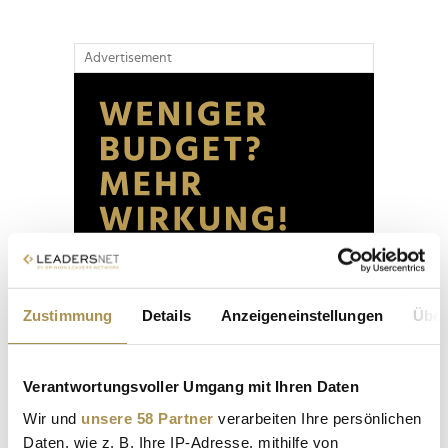
Advertisement
Zustimmung
Details
Anzeigeneinstellungen
Über
Verantwortungsvoller Umgang mit Ihren Daten
Wir und
unsere 58 Partner
verarbeiten Ihre persönlichen
Daten, wie z. B. Ihre IP-Adresse, mithilfe von