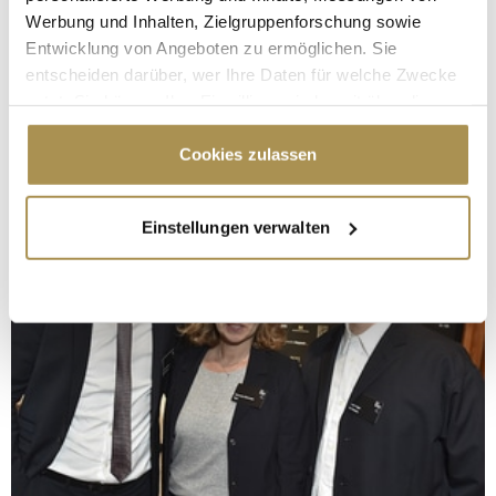
Werbung und Inhalten, Zielgruppenforschung sowie
Entwicklung von Angeboten zu ermöglichen. Sie
entscheiden darüber, wer Ihre Daten für welche Zwecke
nutzt. Sie können Ihre Einwilligung jederzeit über die
Cookie-Erklärung oder durch Klicken auf das Privacy
Trigger Symbol ändern oder widerrufen
Cookies zulassen
Wenn Sie es erlauben, würden wir auch gerne:
Einstellungen verwalten
Informationen über Ihre geografische Lage
erfassen, welche bis auf einige Meter genau sein
können
Ihr Gerät durch aktives Scannen nach
bestimmten Merkmalen (Fingerprinting) identifizieren
Erfahren Sie mehr darüber, wie Ihre persönlichen Daten
verarbeitet werden, und legen Sie Ihre Präferenzen im
Abschnitt Einzelheiten
fest.
Wir verwenden Cookies, um Inhalte und Anzeigen zu