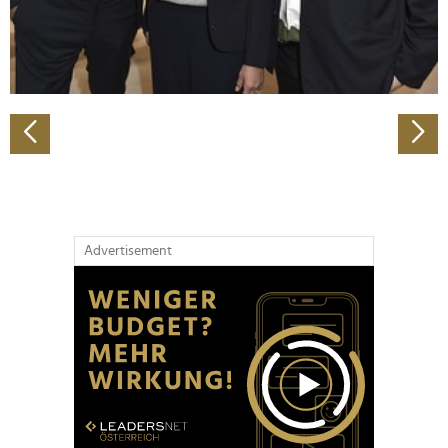
personalisieren, Funktionen für soziale Medien anbieten
zu können und die Zugriffe auf unsere Website zu
analysieren. Außerdem geben wir Informationen zu Ihrer
Verwendung unserer Website an unsere Partner für
soziale Medien, Werbung und Analysen weiter. Unsere
Partner führen diese Informationen möglicherweise mit
weiteren Daten zusammen, die Sie ihnen bereitgestellt
haben oder die sie im Rahmen Ihrer Nutzung der Dienste
gesammelt haben.
Advertisement