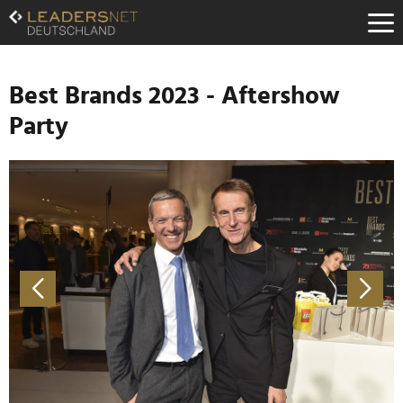
Zum
Inhalt
Zur
Fußzeilen-
Navigation
Best Brands 2023 - Aftershow
Zur
Party
Hauptnavigation