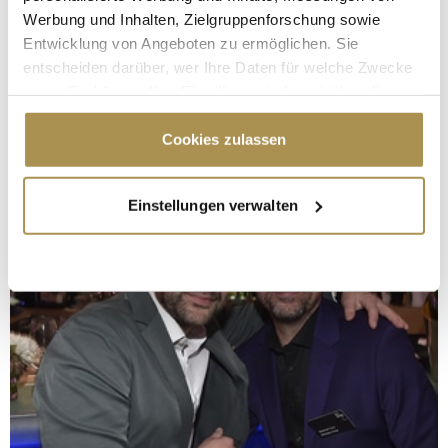
Werbung und Inhalten, Zielgruppenforschung sowie
Entwicklung von Angeboten zu ermöglichen. Sie
entscheiden darüber, wer Ihre Daten für welche Zwecke
nutzt. Sie können Ihre Einwilligung jederzeit über die
Cookie-Erklärung oder durch Klicken auf das Privacy
Trigger Symbol ändern oder widerrufen
Cookies zulassen
Wenn Sie es erlauben, würden wir auch gerne:
Einstellungen verwalten
Informationen über Ihre geografische Lage
erfassen, welche bis auf einige Meter genau sein
können
Ihr Gerät durch aktives Scannen nach
bestimmten Merkmalen (Fingerprinting) identifizieren
Erfahren Sie mehr darüber, wie Ihre persönlichen Daten
verarbeitet werden, und legen Sie Ihre Präferenzen im
Abschnitt Einzelheiten
fest.
Wir verwenden Cookies, um Inhalte und Anzeigen zu