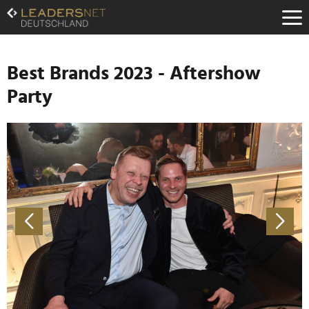
Zum
Inhalt
Zur
Fußzeilen-
Navigation
Best Brands 2023 - Aftershow
Zur
Party
Hauptnavigation