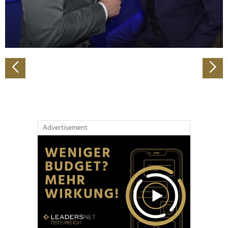
personalisieren, Funktionen für soziale Medien anbieten
zu können und die Zugriffe auf unsere Website zu
analysieren. Außerdem geben wir Informationen zu Ihrer
Verwendung unserer Website an unsere Partner für
soziale Medien, Werbung und Analysen weiter. Unsere
Partner führen diese Informationen möglicherweise mit
weiteren Daten zusammen, die Sie ihnen bereitgestellt
haben oder die sie im Rahmen Ihrer Nutzung der Dienste
gesammelt haben.
Advertisement