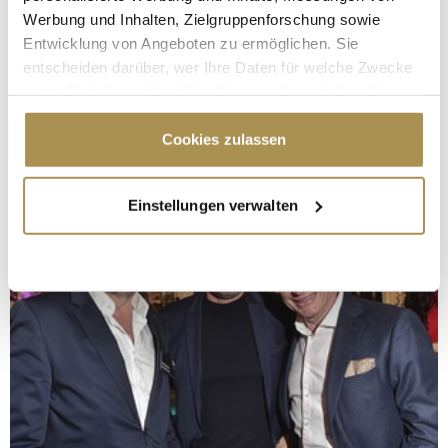
Werbung und Inhalten, Zielgruppenforschung sowie
Entwicklung von Angeboten zu ermöglichen. Sie
entscheiden darüber, wer Ihre Daten für welche Zwecke
nutzt. Sie können Ihre Einwilligung jederzeit über die
Cookie-Erklärung oder durch Klicken auf das Privacy
Trigger Symbol ändern oder widerrufen
Cookies zulassen
Wenn Sie es erlauben, würden wir auch gerne:
Einstellungen verwalten
Informationen über Ihre geografische Lage
erfassen, welche bis auf einige Meter genau sein
können
Ihr Gerät durch aktives Scannen nach
bestimmten Merkmalen (Fingerprinting) identifizieren
Erfahren Sie mehr darüber, wie Ihre persönlichen Daten
verarbeitet werden, und legen Sie Ihre Präferenzen im
Abschnitt Einzelheiten
fest.
Wir verwenden Cookies, um Inhalte und Anzeigen zu